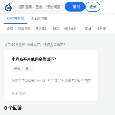
+
提问
登录
问答社区
金融资讯
|
全部
股票投资
基金理财
期货
保险规划
同城
找券商
排
首页
›
股票投资
›
小券商开户低佣金靠谱不？…
小券商开户低佣金靠谱不？
佣金
开户
发布于 2026-04-10 15:22
126 次浏览
0 个回答
0
关注问题
0 个回答