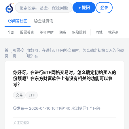
+
提问
登录
问答社区
金融资讯
|
全部
股票投资
基金理财
期货
保险规划
同城
找券商
排
首
股票投
你好呀，在进行ETF网格交易时，怎么确定初始买入的份额
›
›
页
资
呢？在…
你好呀，在进行ETF网格交易时，怎么确定初始买入的
份额呢？在东方财富软件上有没有相关的功能可以参
考？
交易
ETF
发布于 2026-04-10 16:11
140 次浏览
1 个回答
0
关注问题