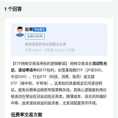
1 个回答
赵寒
专业答主
证券分析师
来自保定的持证金融从业者
声望 36547 · 已回答 43939 个问题
【ETF网格交易适用标的逻辑解读】 网格交易适合
流动性充
足、波动率适中
的ETF标的，如宽基指数ETF（沪深300、
中证500）、行业ETF（科技、消费、医药）或主题
ETF（碳中和、半导体）。这类标的具备稳定区间波动特
征，避免长期单边趋势导致策略失效。其核心逻辑是利用价
格波动在预设区间自动低买高卖，摊薄成本，适合风险偏好
中等、追求波段收益的投资者，尤其适配震荡市环境。
低费率交易方案