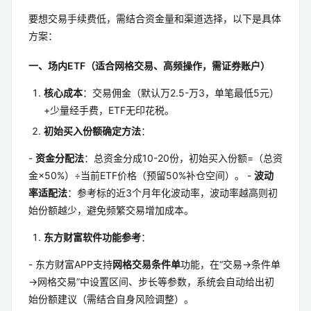
要想交易手续费低，需结合资金量和渠道选择，以下是具体
方案：
一、场内ETF（适合网格交易、高频操作，需证券账户）
核心成本
：交易佣金（默认万2.5-万3，单笔最低5元）
+少量经手费，ETF无印花税。
初始买入份额确定方法
：
-
资金分配法
：总资金分成10-20份，初始买入份额=（总资
金×50%）÷当前ETF价格（预留50%补仓空间）。 -
波动
率适配法
：参考标的近3个月年化波动率，波动率越高则初
始份额越少，避免频繁交易增加成本。
东方财富软件功能参考
：
- 东方财富APP支持
网格交易条件单
功能，在“交易→条件单
→网格交易”中设置区间、步长等参数，系统会自动给出初
始份额建议（需结合自身风险调整）。