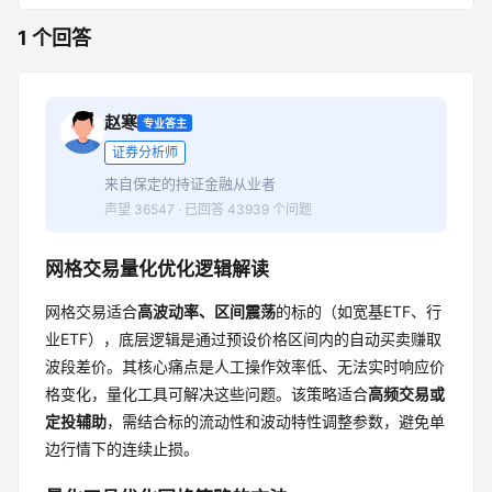
1 个回答
赵寒
专业答主
证券分析师
来自保定的持证金融从业者
声望 36547 · 已回答 43939 个问题
网格交易量化优化逻辑解读
网格交易适合
高波动率、区间震荡
的标的（如宽基ETF、行
业ETF），底层逻辑是通过预设价格区间内的自动买卖赚取
波段差价。其核心痛点是人工操作效率低、无法实时响应价
格变化，量化工具可解决这些问题。该策略适合
高频交易或
定投辅助
，需结合标的流动性和波动特性调整参数，避免单
边行情下的连续止损。