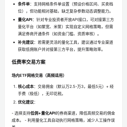
条件单
：支持网格条件单设置（预设价格区间、买卖档
位），但功能相对基础，缺乏复杂参数动态调整能力。
量化API
：针对专业投资者开放API接口，可对接第三方
量化平台（如聚宽、米筐）实现自定义网格策略，但需
满足券商开通条件（如资金门槛、资质审核）。
补充建议
：若需更灵活的量化工具，建议通过专业渠道
获取低佣账户并对接第三方平台，提升策略效率。
低费率交易方案
场内ETF网格交易（高频适用）
核心成本
：交易佣金（默认万2.5-万3，最低5元）+ 经
手费（极低），无印花税。
优化建议
：
- 选择支持
低佣+量化API
的券商渠道，降低高频交易的佣金
成本。 - 利用量化工具自动执行网格策略，减少人工操作误