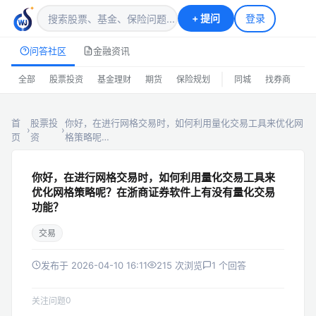
+
提问
登录
问答社区
金融资讯
|
全部
股票投资
基金理财
期货
保险规划
同城
找券商
排
首
股票投
你好，在进行网格交易时，如何利用量化交易工具来优化网
›
›
页
资
格策略呢…
你好，在进行网格交易时，如何利用量化交易工具来
优化网格策略呢？在浙商证券软件上有没有量化交易
功能？
交易
发布于 2026-04-10 16:11
215 次浏览
1 个回答
0
关注问题