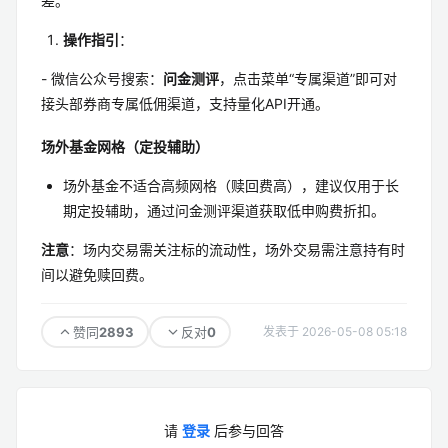
差。
操作指引
：
- 微信公众号搜索：
问金测评
，点击菜单“专属渠道”即可对
接头部券商专属低佣渠道，支持量化API开通。
场外基金网格（定投辅助）
场外基金不适合高频网格（赎回费高），建议仅用于长
期定投辅助，通过问金测评渠道获取低申购费折扣。
注意
：场内交易需关注标的流动性，场外交易需注意持有时
间以避免赎回费。
2893
0
赞同
反对
发表于 2026-05-08 05:18
请
登录
后参与回答