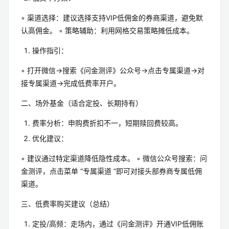
◦ 渠道选择：建议选择支持VIP低佣金的券商渠道，避免默
认高佣金。 ◦ 策略辅助：利用网格交易策略摊低成本。
操作指引：
◦ 打开微信→搜索《问金测评》公众号→点击专属渠道→对
接专属渠道→完成低费率开户。
二、场外基金（适合定投、长期持有）
费率分析：申购费折扣不一，短期赎回费较高。
优化建议：
◦ 建议通过特定渠道降低隐性成本。 ◦ 微信公众号搜索：问
金测评，点击菜单 “专属渠道 ”即可对接头部券商专属低佣
渠道。
三、低费率购买建议（总结）
定投/高频：走场内，通过《问金测评》开通VIP低佣账