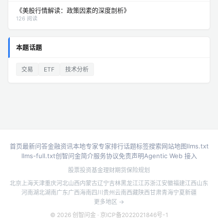
《美股行情解读：政策因素的深度剖析》
126 阅读
本题话题
交易
ETF
技术分析
首页
最新问答
金融资讯
本地专家
专家排行
话题标签
搜索
网站地图
llms.txt
llms-full.txt
创智问金简介
服务协议
免责声明
Agentic Web 接入
股票投资
基金理财
期货
保险规划
北京
上海
天津
重庆
河北
山西
内蒙古
辽宁
吉林
黑龙江
江苏
浙江
安徽
福建
江西
山东
河南
湖北
湖南
广东
广西
海南
四川
贵州
云南
西藏
陕西
甘肃
青海
宁夏
新疆
更多地区 →
© 2026 创智问金 ·
京ICP备2022021846号-1