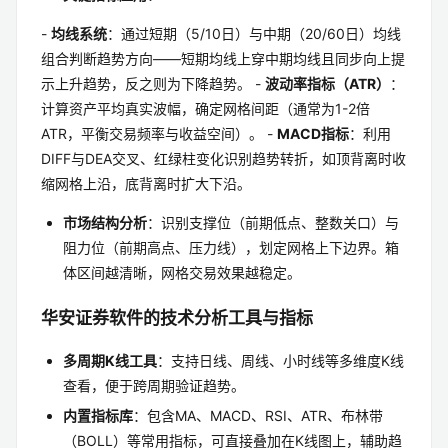
-
均线系统
：通过短期（5/10日）与中期（20/60日）均线
组合判断趋势方向——短期均线上穿中期均线且同步向上提
示上升趋势，反之则为下降趋势。 -
波动率指标（ATR）
：
计算资产平均真实波幅，确定网格间距（通常为1-2倍
ATR，平衡交易频率与收益空间）。 -
MACD指标
：利用
DIFF与DEA交叉、红绿柱变化识别趋势转折，如顶背离时收
缩网格上沿，底背离时扩大下沿。
市场结构分析
：识别支撑位（前期低点、整数关口）与
阻力位（前期高点、压力线），划定网格上下边界。箱
体区间越清晰，网格交易效果越稳定。
华安证券软件的技术分析工具与指标
多周期K线工具
：支持日线、周线、小时线等多维度K线
查看，便于跨周期验证趋势。
内置指标库
：包含MA、MACD、RSI、ATR、布林带
（BOLL）等常用指标，可直接叠加在K线图上，辅助趋