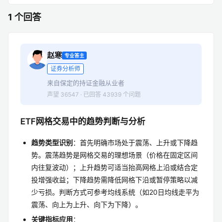
1 个回答
赵寒
专业答主
证券分析师
来自保定的持证金融从业者
声望 36547 · 已回答 43939 个问题
ETF网格交易中的趋势判断与分析
趋势类型识别
：首先明确市场处于震荡、上升或下降趋
势。震荡趋势是网格交易的理想场景（价格在固定区间
内往复波动）；上升趋势可适当抬高网格上沿或结合定
投增强收益；下降趋势需降低网格下沿或暂停策略以减
少亏损。判断方式可参考均线系统（如20日均线走平为
震荡、向上为上升、向下为下降）。
关键指标应用
：