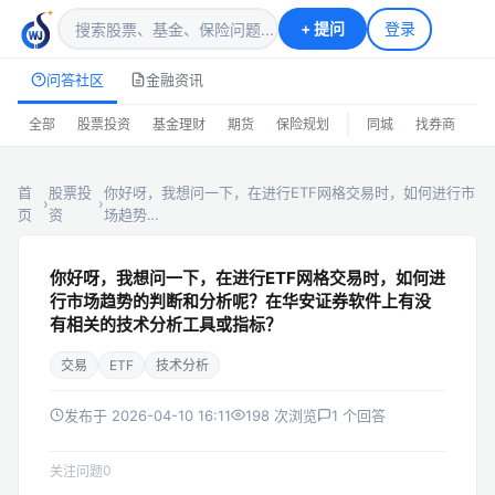
+
提问
登录
问答社区
金融资讯
|
全部
股票投资
基金理财
期货
保险规划
同城
找券商
排
首
股票投
你好呀，我想问一下，在进行ETF网格交易时，如何进行市
›
›
页
资
场趋势…
你好呀，我想问一下，在进行ETF网格交易时，如何进
行市场趋势的判断和分析呢？在华安证券软件上有没
有相关的技术分析工具或指标？
交易
ETF
技术分析
发布于 2026-04-10 16:11
198 次浏览
1 个回答
0
关注问题