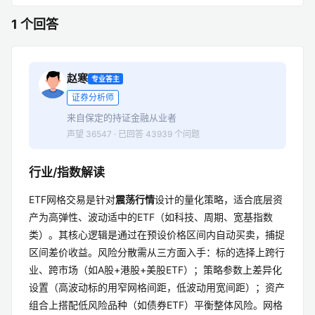
1 个回答
赵寒
专业答主
证券分析师
来自保定的持证金融从业者
声望 36547 · 已回答 43939 个问题
行业/指数解读
ETF网格交易是针对
震荡行情
设计的量化策略，适合底层资
产为高弹性、波动适中的ETF（如科技、周期、宽基指数
类）。其核心逻辑是通过在预设价格区间内自动买卖，捕捉
区间差价收益。风险分散需从三方面入手：标的选择上跨行
业、跨市场（如A股+港股+美股ETF）；策略参数上差异化
设置（高波动标的用窄网格间距，低波动用宽间距）；资产
组合上搭配低风险品种（如债券ETF）平衡整体风险。网格