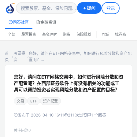
+
提问
登录
问答社区
金融资讯
|
全部
股票投资
基金理财
期货
保险规划
同城
找券商
排
首
股票投
您好，请问在ETF网格交易中，如何进行风险分散和资产配
›
›
页
资
置呢？…
您好，请问在ETF网格交易中，如何进行风险分散和资
产配置呢？在西部证券软件上有没有相关的功能或工
具可以帮助投资者实现风险分散和资产配置的目标？
交易
ETF
资产配置
发布于 2026-04-10 16:11
211 次浏览
1 个回答
0
关注问题