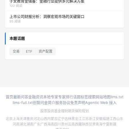
子女教育金储备：金融行业提供多元解决方案
122 阅读
上市公司财报分析：洞察宏观市场的关键窗口
95 阅读
本题话题
交易
ETF
资产配置
首页
最新问答
金融资讯
本地专家
专家排行
话题标签
搜索
网站地图
llms.txt
llms-full.txt
创智问金简介
服务协议
免责声明
Agentic Web 接入
股票投资
基金理财
期货
保险规划
北京
上海
天津
重庆
河北
山西
内蒙古
辽宁
吉林
黑龙江
江苏
浙江
安徽
福建
江西
山东
河南
湖北
湖南
广东
广西
海南
四川
贵州
云南
西藏
陕西
甘肃
青海
宁夏
新疆