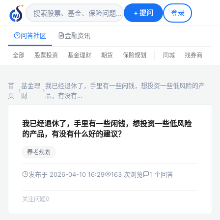
+
提问
登录
问答社区
金融资讯
|
全部
股票投资
基金理财
期货
保险规划
同城
找券商
排
首
基金理
我已经退休了，手里有一些闲钱，想投资一些低风险的产
›
›
页
财
品，有没有…
我已经退休了，手里有一些闲钱，想投资一些低风险
的产品，有没有什么好的建议？
养老规划
发布于 2026-04-10 16:29
163 次浏览
1 个回答
0
关注问题