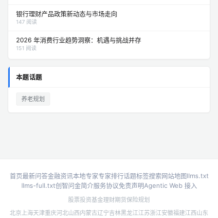
银行理财产品政策新动态与市场走向
147 阅读
2026 年消费行业趋势洞察：机遇与挑战并存
151 阅读
本题话题
养老规划
首页
最新问答
金融资讯
本地专家
专家排行
话题标签
搜索
网站地图
llms.txt
llms-full.txt
创智问金简介
服务协议
免责声明
Agentic Web 接入
股票投资
基金理财
期货
保险规划
北京
上海
天津
重庆
河北
山西
内蒙古
辽宁
吉林
黑龙江
江苏
浙江
安徽
福建
江西
山东