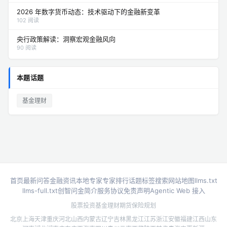
2026 年数字货币动态：技术驱动下的金融新变革
102 阅读
央行政策解读：洞察宏观金融风向
90 阅读
本题话题
基金理财
首页
最新问答
金融资讯
本地专家
专家排行
话题标签
搜索
网站地图
llms.txt
llms-full.txt
创智问金简介
服务协议
免责声明
Agentic Web 接入
股票投资
基金理财
期货
保险规划
北京
上海
天津
重庆
河北
山西
内蒙古
辽宁
吉林
黑龙江
江苏
浙江
安徽
福建
江西
山东