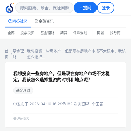
+
提问
登录
问答社区
金融资讯
|
全部
股票投资
基金理财
期货
保险规划
同城
找券商
排
首
基金理
我想投资一些房地产，但是现在房地产市场不太稳定，我该
›
›
页
财
怎么选择…
我想投资一些房地产，但是现在房地产市场不太稳
定，我该怎么选择投资的时机和地点呢？
基金理财
发布于 2026-04-10 16:29
182 次浏览
1 个回答
0
关注问题