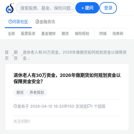
+
提问
登录
问答社区
金融资讯
|
全部
股票投资
基金理财
期货
保险规划
同城
找券商
排
首
期
退休老人有30万资金，2026年做期货如何规划资金以保障资
›
›
页
货
金…
退休老人有30万资金，2026年做期货如何规划资金以
保障资金安全？
期货
养老规划
发布于 2026-04-10 16:32
150 次浏览
1 个回答
0
关注问题