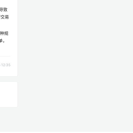
导致
守交易
品种规
单，
12:35