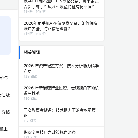
宽基ETF和行业ETF的网格交易，哪个更适
合新手练手？风险和收益特征有何不同？
1 回答 · 10k 赞
2026年用手机APP做期货交易，如何保障
账户安全，防止信息泄露？
1 回答 · 10k 赞
相关资讯
2026 年资产配置方案：技术分析助力精准
布局
129 阅读
波动与
2026 年新能源行业投资：宏观视角下的机
遇与挑战
原油及
130 阅读
子女教育金储备：技术助力下的金融新策
。价格
略
117 阅读
况和上
期货交易技巧之政策视角洞察
131 阅读