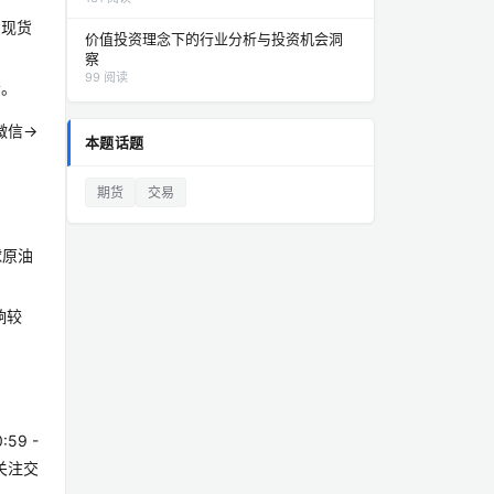
内现货
价值投资理念下的行业分析与投资机会洞
察
99 阅读
会。
微信→
本题话题
期货
交易
球原油
响较
59 -
关注交