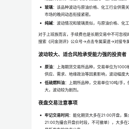
玻璃
：该品种波动与原油价格、化工行业供需
市场的晚间动态衔接紧密。
纯碱
：波动情况和玻璃类似，与原油价格、化
对于上班族而言，手续费也是长期交易中不可忽视
搜索《问金测评》公众号→点击专属渠道→对接专
波动较大、适合风险承受能力强的投资者
原油
：上海期货交易所品种，交易单位为1000桶/
供应、需求、地缘政治等因素影响，波动幅度
低硫燃料油
：上期所品种，交易单位10吨/手，保
大，波动较为剧烈。
夜盘交易注意事项
牢记交易时间
：能化期货大多在21:00开盘，集合竞价
21:00为撮合开盘价时段，不可撤单），大多