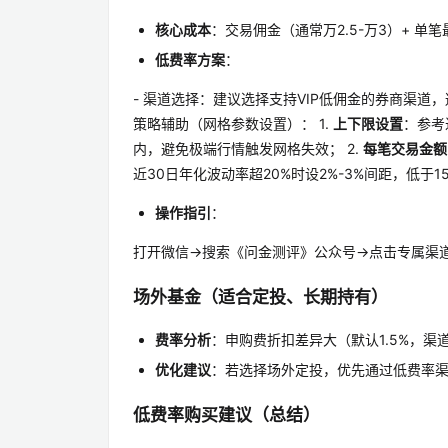
核心成本
：交易佣金（通常万2.5-万3）+ 单笔
低费率方案
：
- 渠道选择：建议选择支持VIP低佣金的券商渠道
策略辅助（网格参数设置）： 1.
上下限设置
：参考
内，避免极端行情触发网格失效； 2.
每笔交易金额
近30日年化波动率超20%时设2%-3%间距，低于1
操作指引
：
打开微信→搜索《问金测评》公众号→点击专属渠
场外基金（适合定投、长期持有）
费率分析
：申购费折扣差异大（默认1.5%，渠道
优化建议
：若选择场外定投，优先通过低费率渠
低费率购买建议（总结）