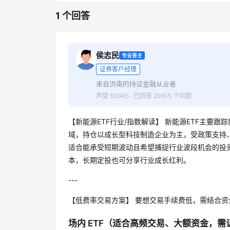
1 个回答
侯志民
专业答主
证券客户经理
来自济南的持证金融从业者
声望 53945 · 已回答 20615 个问题
【新能源ETF行业/指数解读】 新能源ETF主要
域，持仓以成长型科技制造企业为主，受政策支持
适合能承受短期波动且希望捕捉行业波段机会的投
本，长期定投也可分享行业成长红利。
---
【低费率交易方案】 要想交易手续费低，需结合
场内 ETF（适合高频交易、大额资金，需