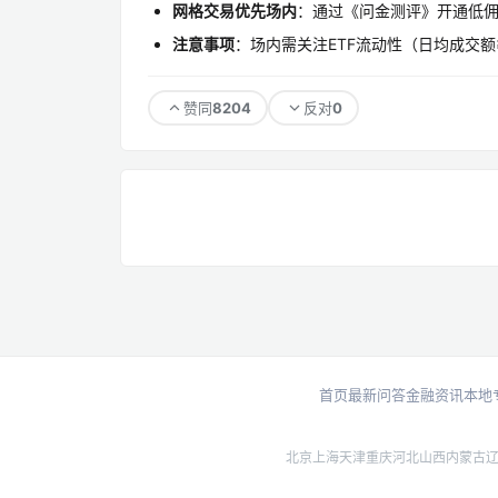
网格交易优先场内
：通过《问金测评》开通低
注意事项
：场内需关注ETF流动性（日均成交额
8204
0
赞同
反对
首页
最新问答
金融资讯
本地
北京
上海
天津
重庆
河北
山西
内蒙古