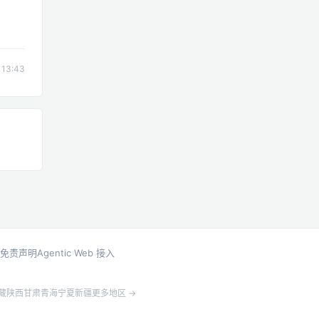
13:43
免责声明
Agentic Web 接入
藏
陕西
甘肃
青海
宁夏
新疆
更多地区 →