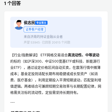
1 个回答
侯志民
专业答主
证券客户经理
来自济南的持证金融从业者
声望 53945 · 已回答 20615 个问题
【行业/指数解读】 ETF网格交易适合
高流动性、中等波动
的标的（如沪深300、中证500宽基ETF或科技、新能源行
业ETF），通过设定价格区间自动买卖，在震荡行情中摊薄
成本；基金定投则适配长期布局稳健或成长型资产（如消
费、医疗基金），利用定期投入平滑短期波动，匹配复利增
值逻辑。两者结合可兼顾短期交易效率与长期配置纪律，网
格需关注标的流动性，定投需坚持长期持有。
---