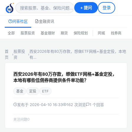
+
提问
登录
问答社区
金融资讯
|
全部
股票投资
基金理财
期货
保险规划
同城
找券商
排
首
股票投
西安2026年有80万存款，想做ETF网格+基金定投，本地
›
›
页
资
有…
西安2026年有80万存款，想做ETF网格+基金定投，
本地有哪些低佣券商提供条件单功能？
基金
定投
ETF
发布于 2026-04-10 16:33
162 次浏览
1 个回答
0
关注问题