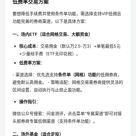
低费率交易方案
要想降低手续费并使用条件单功能，需选择支持VIP低佣且
功能完善的券商渠道，以下是具体方案：
一、场内ETF（适合网格交易、大额资金）
核心成本
：交易佣金（默认万2.5-万3）+单笔最低5元
+少量经手费（ETF无印花税）。
低费率方案
：
- 渠道选择：优先选支持
条件单（网格）功能
的低佣券商，
避免默认高佣金。 - 策略适配：网格交易需券商提供灵活的
区间设置、自动执行与止损止盈功能。
操作指引
：
微信公众号搜索：问金测评，点击菜单“专属渠道”即可对接
头部券商专属低佣渠道（支持条件单功能）。
二、场外基金（适合定投）