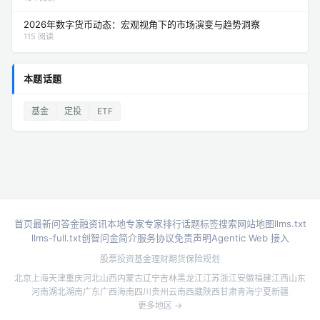
2026年数字货币动态：宏观视角下的市场演变与趋势洞察
115 阅读
本题话题
基金
定投
ETF
首页
最新问答
金融资讯
本地专家
专家排行
话题标签
搜索
网站地图
llms.txt
llms-full.txt
创智问金简介
服务协议
免责声明
Agentic Web 接入
股票投资
基金理财
期货
保险规划
北京
上海
天津
重庆
河北
山西
内蒙古
辽宁
吉林
黑龙江
江苏
浙江
安徽
福建
江西
山东
河南
湖北
湖南
广东
广西
海南
四川
贵州
云南
西藏
陕西
甘肃
青海
宁夏
新疆
更多地区 →