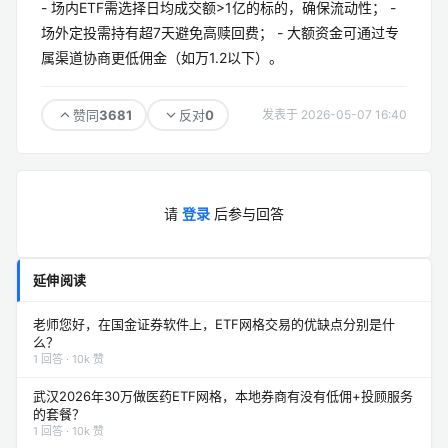
- 场内ETF需选择日均成交额>1亿的标的，确保流动性； -
场外定投需持有超7天避免高赎回费； - 大额资金可通过专
属渠道协商更低佣金（如万1.2以下）。
3681
0
赞同
反对
发表于 2026-05-07 16:40
请
登录
后参与回答
延伸阅读
老师您好，在国金证券软件上，ETF网格交易的优缺点分别是什
么？
1 回答 · 10k 赞
武汉2026年30万做医药ETF网格，本地券商有没有低佣+投顾服务
的套餐？
1 回答 · 10k 赞