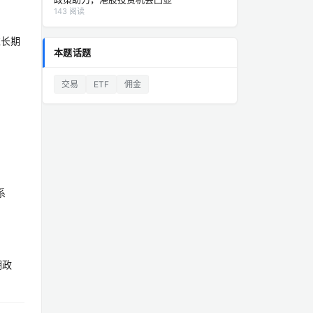
143 阅读
过长期
本题话题
交易
ETF
佣金
系
佣政