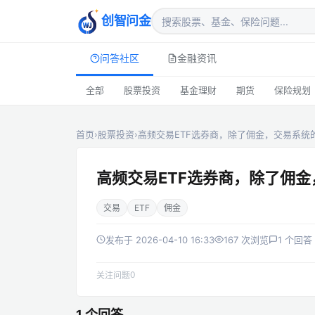
创智问金
问答社区
金融资讯
全部
股票投资
基金理财
期货
保险规划
首页
›
股票投资
›
高频交易ETF选券商，除了佣金，交易系统
高频交易ETF选券商，除了佣
交易
ETF
佣金
发布于 2026-04-10 16:33
167 次浏览
1 个回答
0
关注问题
1 个回答