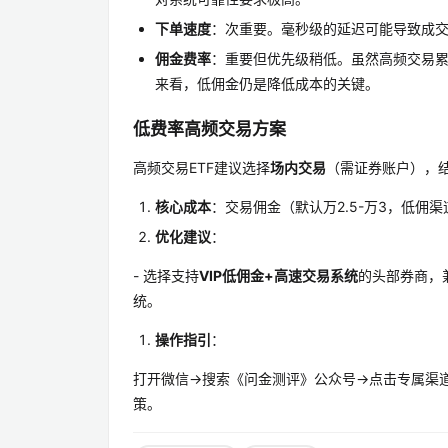
下单速度
：次重要。毫秒级的延迟可能导致成
佣金费率
：重要但优先级稍低。虽然高频交易
来看，低佣金仍是降低成本的关键。
低费率高频交易方案
高频交易ETF建议选择
场内交易
（需证券账户），
核心成本
：交易佣金（默认万2.5-万3，低佣
优化建议
：
- 选择支持
VIP低佣金+高速交易系统
的头部券商，
统。
操作指引
：
打开微信→搜索《问金测评》公众号→点击专属渠
策。