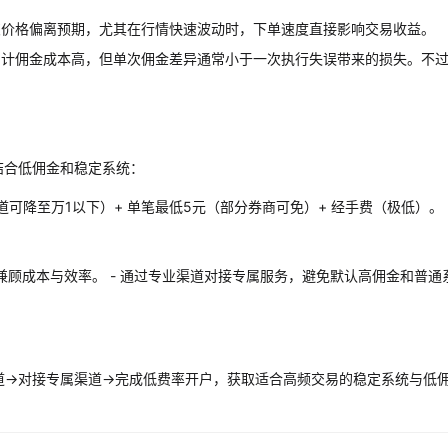
交价格偏离预期，尤其在行情快速波动时，下单速度直接影响交易收益。
累计佣金成本高，但单次佣金差异通常小于一次执行失误带来的损失。不
结合低佣金和稳定系统：
渠道可降至万1以下）+ 单笔最低5元（部分券商可免）+ 经手费（极低）。
兼顾成本与效率。 - 通过专业渠道对接专属服务，避免默认高佣金和普通
道→对接专属渠道→完成低费率开户，获取适合高频交易的稳定系统与低