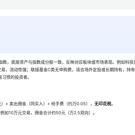
特定指数，底层资产与指数成分股一致，反映对应板块或市场表现。例如科技
交易，流动性强；联接基金C类无申购费，适合场外定投或长期持有，持
易习惯的投资者。
元）+ 卖出佣金（同买入）+ 经手费（约万0.05），
无印花税
。
如10万元交易，佣金合计约50元（万2.5双向）。