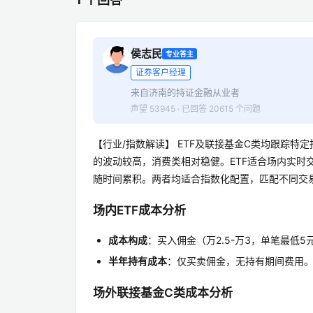
侯志民
专业答主
证券客户经理
来自济南的持证金融从业者
声望 53945 · 已回答 20615 个问题
【行业/指数解读】 ETF及联接基金C类均跟踪
的波动较高，消费类相对稳健。ETF适合场内实时
随时间累积。两者均适合指数化配置，匹配不同交
场内ETF成本分析
成本构成
：买入佣金（万2.5-万3，单笔最低5
半年持有成本
：仅买卖佣金，无持有期间费用。例
场外联接基金C类成本分析