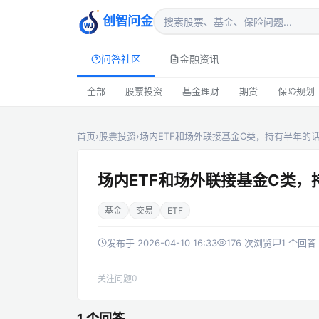
创智问金
问答社区
金融资讯
全部
股票投资
基金理财
期货
保险规划
首页
›
股票投资
›
场内ETF和场外联接基金C类，持有半年的
场内ETF和场外联接基金C类
基金
交易
ETF
发布于 2026-04-10 16:33
176 次浏览
1 个回答
0
关注问题
1 个回答