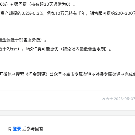
0.6%）+ 赎回费（持有超30天通常为0）。
规模的0.2%-0.3%。例如10万元持有半年，销售服务费约200-300
（佣金远低于销售服务费）。
低于2万元），场外C类可能更优（避免场内最低佣金限制）。
打开微信→搜索《问金测评》公众号→点击专属渠道→对接专属渠道→完成
发表于 2026-05-07 
请
登录
后参与回答