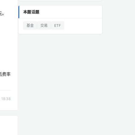
本题话题
元。
基金
交易
ETF
低费率
18:38