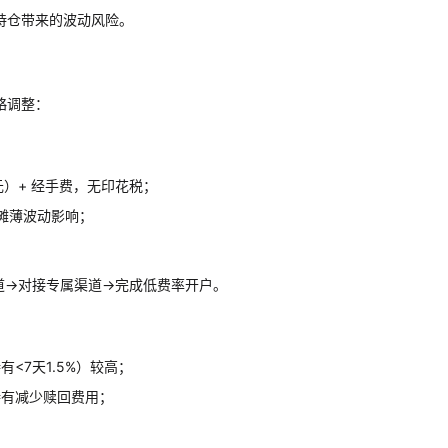
持仓带来的波动风险。
略调整：
元）+ 经手费，无印花税；
易摊薄波动影响；
道→对接专属渠道→完成低费率开户。
<7天1.5%）较高；
持有减少赎回费用；