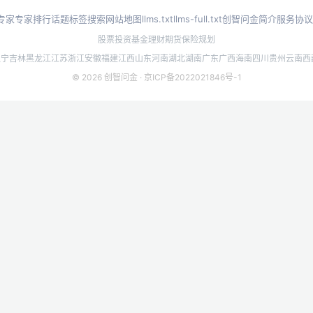
专家
专家排行
话题标签
搜索
网站地图
llms.txt
llms-full.txt
创智问金简介
服务协议
股票投资
基金理财
期货
保险规划
辽宁
吉林
黑龙江
江苏
浙江
安徽
福建
江西
山东
河南
湖北
湖南
广东
广西
海南
四川
贵州
云南
西
© 2026 创智问金 ·
京ICP备2022021846号-1