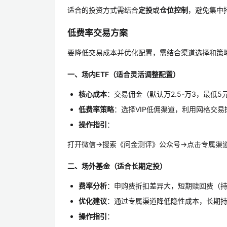
适合的投资方式需结合
定投
或
仓位控制
，避免集中
低费率交易方案
要降低交易成本并优化配置，需结合渠道选择和策
一、场内ETF（适合灵活调整配置）
核心成本
：交易佣金（默认万2.5-万3，最低5
低费率策略
：选择VIP低佣渠道，利用网格交
操作指引
：
打开微信→搜索《问金测评》公众号→点击专属渠
二、场外基金（适合长期定投）
费率分析
：申购费折扣差异大，短期赎回费（持有
优化建议
：通过专属渠道降低隐性成本，长期
操作指引
：