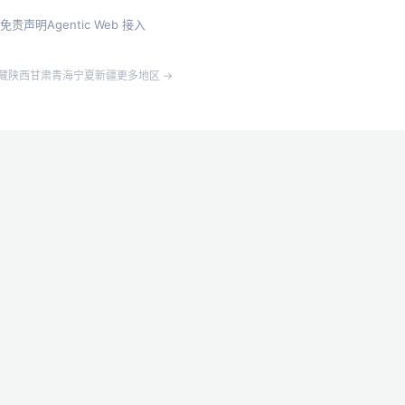
免责声明
Agentic Web 接入
藏
陕西
甘肃
青海
宁夏
新疆
更多地区 →