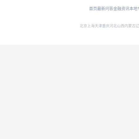
首页
最新问答
金融资讯
本地
北京
上海
天津
重庆
河北
山西
内蒙古