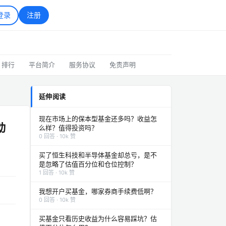
登录
注册
排行
平台简介
服务协议
免责声明
延伸阅读
现在市场上的保本型基金还多吗？收益怎
动
么样？值得投资吗？
0 回答 · 10k 赞
买了恒生科技和半导体基金却总亏，是不
是忽略了估值百分位和仓位控制？
1 回答 · 10k 赞
我想开户买基金，哪家券商手续费低啊？
0 回答 · 10k 赞
买基金只看历史收益为什么容易踩坑？估