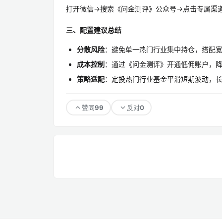
打开微信→搜索《问金测评》公众号→点击专属渠
三、配置建议总结
分散风险
：避免单一热门行业集中持仓，搭配宽
成本控制
：通过《问金测评》开通低佣账户，
策略适配
：定投热门行业基金平滑短期波动，
99
0
赞同
反对