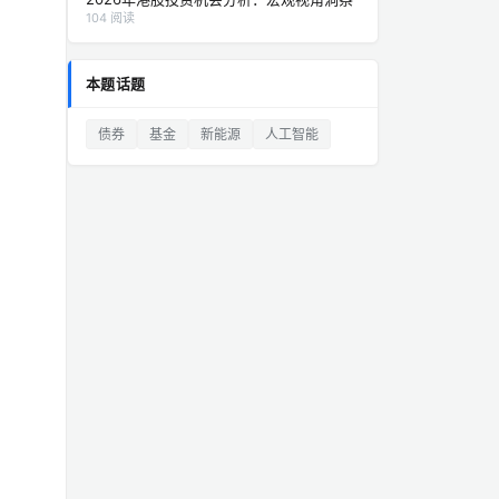
104 阅读
本题话题
债券
基金
新能源
人工智能