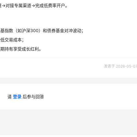
道→对接专属渠道→完成低费率开户。
基指数（如沪深300）和债券基金对冲波动；
降低交易成本；
长期持有享受成长红利。
发表于 2026-05-07 
请
登录
后参与回答