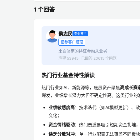
1 个回答
侯志民
专业答主
证券客户经理
来自济南的持证金融从业者
声望 53945 · 已回答 20615 个问题
热门行业基金特性解读
热门行业如AI、新能源等，底层资产聚焦
高成长赛
爆发，业绩增长潜力大但不确定性高。这类行业的
业绩敏感度高
：技术迭代（如AI模型更新）、
变化；
资金情绪驱动
：热门赛道易吸引短期资金扎堆
缺乏分散对冲
：单一行业配置无法覆盖不同板