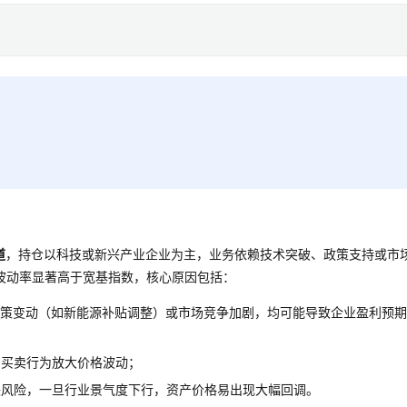
道
，持仓以科技或新兴产业企业为主，业务依赖技术突破、政策支持或市
波动率显著高于宽基指数，核心原因包括：
政策变动（如新能源补贴调整）或市场竞争加剧，均可能导致企业盈利预
，买卖行为放大价格波动；
块风险，一旦行业景气度下行，资产价格易出现大幅回调。