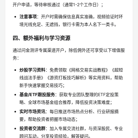
开户申请，等待审核通过（通常1-2个工作日）；
注意事项
：开户时需确保信息真实准确，视频验证时环
境光线充足、无遮挡，银行卡需为本人名下一类卡。
四、额外福利与学习资源
通过问金测评专属渠道开户，除低佣外还可享受以下增值服
务：
炒股学习资料
：免费领取《网格交易实战教程》《超短
线战法手册》《游资打板技巧解析》等实用资料，帮助
新手快速掌握交易技巧；
基金/ETF跟投服务
：获取专业团队整理的ETF定投策
略、全球市场基金组合推荐，降低投资决策难度；
实时市场资讯
：每日推送市场热点分析、行业研报摘
要，帮助投资者把握市场动态；
投资者交流群
：加入专属交流社群，与资深股民、专业
顾问互动，分享投资经验，解答疑问。