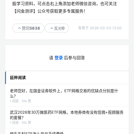
股学习资料，可点击右上角添加老师微信咨询，也可关注
【问金测评】公众号获取更多专属服务！
5838
0
赞同
反对
发表于 2026-05-03 12:00
请
登录
后参与回答
延伸阅读
老师您好，在国金证券软件上，ETF网格交易的优缺点分别是什
么？
1 回答 · 10k 赞
武汉2026年30万做医药ETF网格，本地券商有没有低佣+投顾服务
的套餐？
1 回答 · 10k 赞
恒生生科ETF怎么开户手续费低