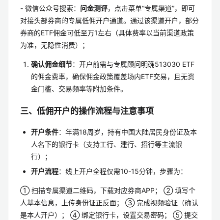
- 微信公众号搜索：
问金测评
，点击菜单“专属渠道”，即可
对接头部券商的专属低佣开户通道。通过该渠道开户，部分
券商的ETF佣金可低至万1左右（具体费率以当前渠道政策
为准，无隐性消费）；
确认佣金细节
：开户前需与专属顾问明确513030 ETF
的佣金费率，确保佣金政策覆盖场内ETF交易，且无资
金门槛、交易频率等附加条件。
三、低佣开户的操作流程与注意事项
开户条件
：年满18周岁，持有中国大陆居民身份证及本
人名下的银行卡（支持工行、建行、招行等主流银
行）；
开户流程
：线上开户全程仅需10-15分钟，步骤为：
① 扫描专属渠道二维码，下载对应券商APP； ② 填写个
人基本信息，上传身份证正反面； ③ 完成视频验证（确认
是本人开户）； ④ 绑定银行卡，设置交易密码； ⑤ 提交