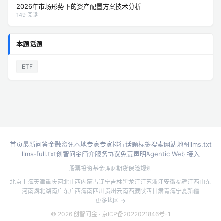
2026年市场形势下的资产配置方案技术分析
149 阅读
本题话题
ETF
首页
最新问答
金融资讯
本地专家
专家排行
话题标签
搜索
网站地图
llms.txt
llms-full.txt
创智问金简介
服务协议
免责声明
Agentic Web 接入
股票投资
基金理财
期货
保险规划
北京
上海
天津
重庆
河北
山西
内蒙古
辽宁
吉林
黑龙江
江苏
浙江
安徽
福建
江西
山东
河南
湖北
湖南
广东
广西
海南
四川
贵州
云南
西藏
陕西
甘肃
青海
宁夏
新疆
更多地区 →
© 2026 创智问金 ·
京ICP备2022021846号-1