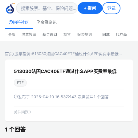
+
提问
登录
问答社区
金融资讯
|
全部
股票投资
基金理财
期货
保险规划
同城
找券商
排
首页
›
股票投资
›
513030法国CAC40ETF通过什么APP买费率最低…
513030法国CAC40ETF通过什么APP买费率最低
ETF
发布于 2026-04-10 16:53
143 次浏览
1 个回答
0
关注问题
1 个回答