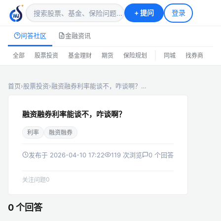
+
提问
登录
问答社区
金融资讯
|
全部
股票投资
基金理财
期货
保险规划
同城
找券商
排
首页
›
股票投资
›
融资融券利率能谈不，咋谈啊？…
融资融券利率能谈不，咋谈啊？
利率
融资融券
发布于 2026-04-10 17:22
119 次浏览
0 个回答
0
关注问题
0 个回答