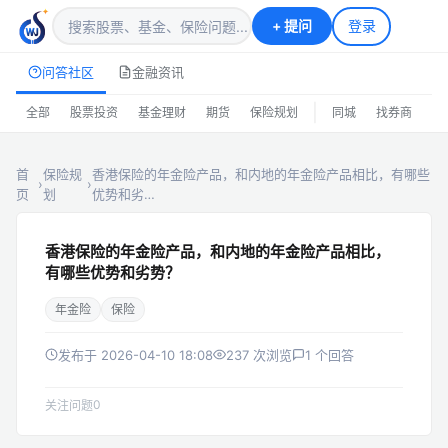
+
提问
登录
问答社区
金融资讯
|
全部
股票投资
基金理财
期货
保险规划
同城
找券商
排
首
保险规
香港保险的年金险产品，和内地的年金险产品相比，有哪些
›
›
页
划
优势和劣…
香港保险的年金险产品，和内地的年金险产品相比，
有哪些优势和劣势？
年金险
保险
发布于 2026-04-10 18:08
237 次浏览
1 个回答
0
关注问题