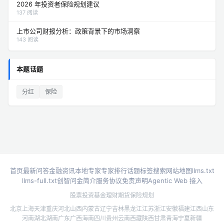
2026 年投资者保险规划建议
137 阅读
上市公司财报分析：政策背景下的市场洞察
143 阅读
本题话题
分红
保险
首页
最新问答
金融资讯
本地专家
专家排行
话题标签
搜索
网站地图
llms.txt
llms-full.txt
创智问金简介
服务协议
免责声明
Agentic Web 接入
股票投资
基金理财
期货
保险规划
北京
上海
天津
重庆
河北
山西
内蒙古
辽宁
吉林
黑龙江
江苏
浙江
安徽
福建
江西
山东
河南
湖北
湖南
广东
广西
海南
四川
贵州
云南
西藏
陕西
甘肃
青海
宁夏
新疆