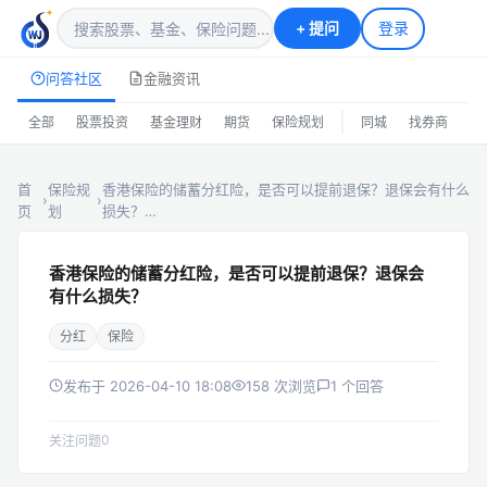
+
提问
登录
问答社区
金融资讯
|
全部
股票投资
基金理财
期货
保险规划
同城
找券商
排
首
保险规
香港保险的储蓄分红险，是否可以提前退保？退保会有什么
›
›
页
划
损失？…
香港保险的储蓄分红险，是否可以提前退保？退保会
有什么损失？
分红
保险
发布于 2026-04-10 18:08
158 次浏览
1 个回答
0
关注问题