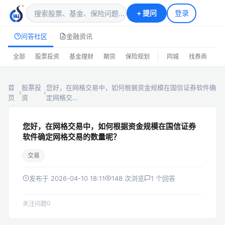
+
提问
登录
问答社区
金融资讯
|
全部
股票投资
基金理财
期货
保险规划
同城
找券商
排
首
股票投
您好，在网格交易中，如何根据资金规模在国信证券软件确
›
›
页
资
定网格交…
您好，在网格交易中，如何根据资金规模在国信证券
软件确定网格交易的数量呢？
交易
发布于 2026-04-10 18:11
148 次浏览
1 个回答
0
关注问题