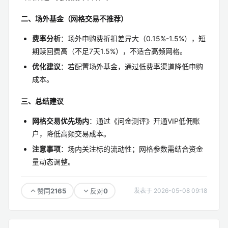
二、场外基金（网格交易不推荐）
费率分析
：场外申购费折扣差异大（0.15%-1.5%），短
期赎回费高（不足7天1.5%），不适合高频网格。
优化建议
：若配置场外基金，通过低费率渠道降低申购
成本。
三、总结建议
网格交易优先场内
：通过《问金测评》开通VIP低佣账
户，降低高频交易成本。
注意事项
：场内关注标的流动性；网格参数需结合资金
量动态调整。
2165
0
赞同
反对
发表于 2026-05-08 09:18