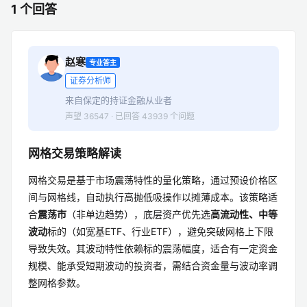
1 个回答
赵寒
专业答主
证券分析师
来自保定的持证金融从业者
声望 36547 · 已回答 43939 个问题
网格交易策略解读
网格交易是基于市场震荡特性的量化策略，通过预设价格区
间与网格线，自动执行高抛低吸操作以摊薄成本。该策略适
合
震荡市
（非单边趋势），底层资产优先选
高流动性、中等
波动
标的（如宽基ETF、行业ETF），避免突破网格上下限
导致失效。其波动特性依赖标的震荡幅度，适合有一定资金
规模、能承受短期波动的投资者，需结合资金量与波动率调
整网格参数。