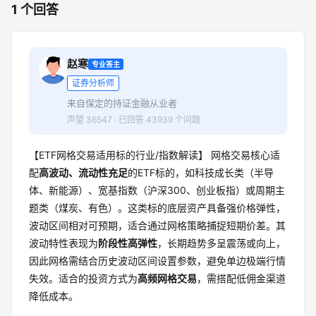
1 个回答
赵寒
专业答主
证券分析师
来自保定的持证金融从业者
声望 36547 · 已回答 43939 个问题
【ETF网格交易适用标的行业/指数解读】 网格交易核心适
配
高波动、流动性充足
的ETF标的，如科技成长类（半导
体、新能源）、宽基指数（沪深300、创业板指）或周期主
题类（煤炭、有色）。这类标的底层资产具备强价格弹性，
波动区间相对可预期，适合通过网格策略捕捉短期价差。其
波动特性表现为
阶段性高弹性
，长期趋势多呈震荡或向上，
因此网格需结合历史波动区间设置参数，避免单边极端行情
失效。适合的投资方式为
高频网格交易
，需搭配低佣金渠道
降低成本。