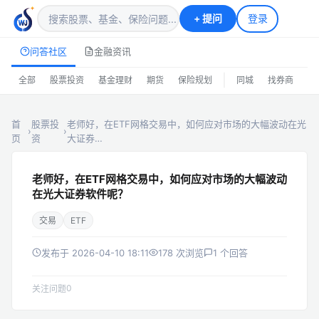
+
提问
登录
问答社区
金融资讯
|
全部
股票投资
基金理财
期货
保险规划
同城
找券商
排
首
股票投
老师好，在ETF网格交易中，如何应对市场的大幅波动在光
›
›
页
资
大证券…
老师好，在ETF网格交易中，如何应对市场的大幅波动
在光大证券软件呢？
交易
ETF
发布于 2026-04-10 18:11
178 次浏览
1 个回答
0
关注问题