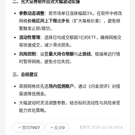
二、光大证券软件应对大幅波动实操
参数动态调整
：若市场单日涨跌幅超3%，在软件中修改
网格
价格区间上下限
或
步长
（扩大每格价差），避免频
繁触发止损/踏空。
流动性管理
：选择日均成交额超1亿的ETF，确保网格交
易快速成交，减少滑点损失。
风险控制
：设置
最大持仓限额
与
止损线
，极端单边行情
时暂停网格，避免仓位失控。
三、总结建议
高频网格优先选
场内低佣账户
，通过《问金测评》对接
渠道降低佣金。
大幅波动时灵活调整参数，结合标的流动性与风险承受
能力优化策略。
7907
0
赞同
反对
发表于 2026-05-08 09:19