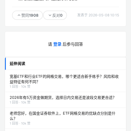
1908
0
赞同
反对
发表于 2026-05-08 10:15
请
登录
后参与回答
延伸阅读
宽基ETF和行业ETF的网格交易，哪个更适合新手练手？风险和收
益特征有何不同？
1 回答 · 10k 赞
2026年有5万资金做期货，选择日内交易还是波段交易更合适？
1 回答 · 10k 赞
老师您好，在国金证券软件上，ETF网格交易的优缺点分别是什
么？
1 回答 · 10k 赞