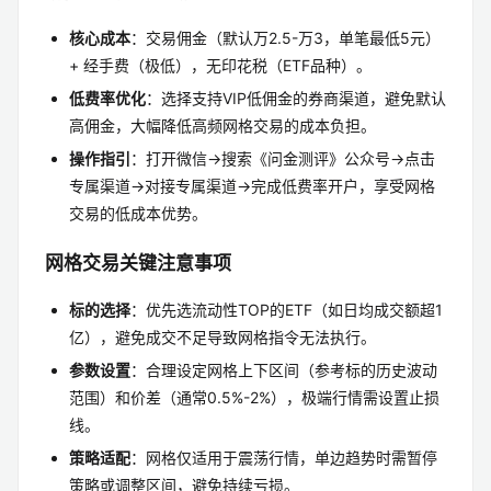
核心成本
：交易佣金（默认万2.5-万3，单笔最低5元）
+ 经手费（极低），无印花税（ETF品种）。
低费率优化
：选择支持VIP低佣金的券商渠道，避免默认
高佣金，大幅降低高频网格交易的成本负担。
操作指引
：打开微信→搜索《问金测评》公众号→点击
专属渠道→对接专属渠道→完成低费率开户，享受网格
交易的低成本优势。
网格交易关键注意事项
标的选择
：优先选流动性TOP的ETF（如日均成交额超1
亿），避免成交不足导致网格指令无法执行。
参数设置
：合理设定网格上下区间（参考标的历史波动
范围）和价差（通常0.5%-2%），极端行情需设置止损
线。
策略适配
：网格仅适用于震荡行情，单边趋势时需暂停
策略或调整区间，避免持续亏损。