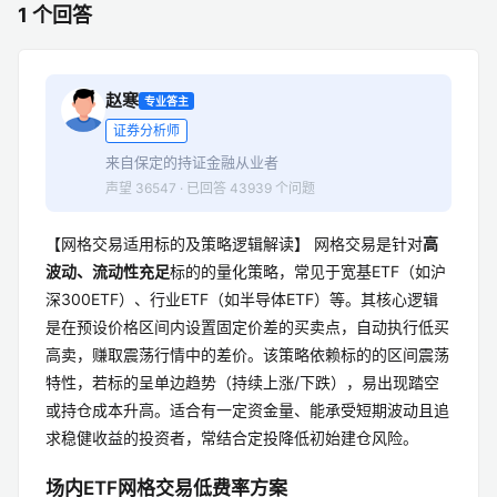
1 个回答
赵寒
专业答主
证券分析师
来自保定的持证金融从业者
声望 36547 · 已回答 43939 个问题
【网格交易适用标的及策略逻辑解读】 网格交易是针对
高
波动、流动性充足
标的的量化策略，常见于宽基ETF（如沪
深300ETF）、行业ETF（如半导体ETF）等。其核心逻辑
是在预设价格区间内设置固定价差的买卖点，自动执行低买
高卖，赚取震荡行情中的差价。该策略依赖标的的区间震荡
特性，若标的呈单边趋势（持续上涨/下跌），易出现踏空
或持仓成本升高。适合有一定资金量、能承受短期波动且追
求稳健收益的投资者，常结合定投降低初始建仓风险。
场内ETF网格交易低费率方案