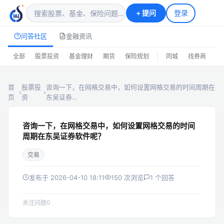
+
提问
登录
问答社区
金融资讯
|
全部
股票投资
基金理财
期货
保险规划
同城
找券商
排
首
股票投
咨询一下，在网格交易中，如何设置网格交易的时间周期在
›
›
页
资
东吴证券…
咨询一下，在网格交易中，如何设置网格交易的时间
周期在东吴证券软件呢？
交易
发布于 2026-04-10 18:11
150 次浏览
1 个回答
0
关注问题