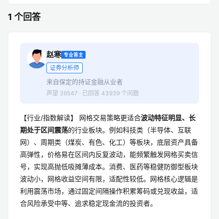
1 个回答
赵寒
专业答主
证券分析师
来自保定的持证金融从业者
声望 36547 · 已回答 43939 个问题
【行业/指数解读】 网格交易策略更适合
波动特征明显、长
期处于区间震荡
的行业板块。例如科技类（半导体、互联
网）、周期类（煤炭、有色、化工）等板块，底层资产具备
高弹性，价格易在区间内反复波动，能频繁触发网格买卖信
号，实现高抛低吸摊薄成本。消费、医药等稳健防御型板块
波动小，网格收益空间有限，适配性较低。网格核心逻辑是
利用震荡市场，通过固定间隔操作积累筹码或兑现收益，适
合风险承受中等、追求稳定现金流的投资者。