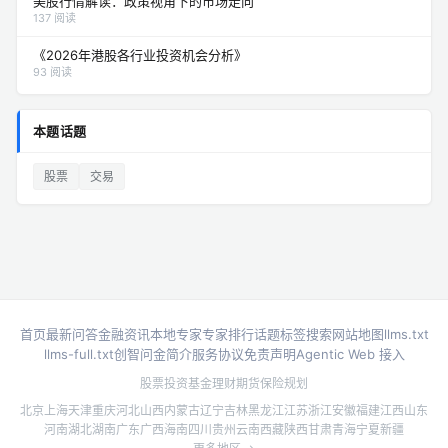
美股行情解读：政策视角下的市场走向
137 阅读
《2026年港股各行业投资机会分析》
93 阅读
本题话题
股票
交易
首页
最新问答
金融资讯
本地专家
专家排行
话题标签
搜索
网站地图
llms.txt
llms-full.txt
创智问金简介
服务协议
免责声明
Agentic Web 接入
股票投资
基金理财
期货
保险规划
北京
上海
天津
重庆
河北
山西
内蒙古
辽宁
吉林
黑龙江
江苏
浙江
安徽
福建
江西
山东
河南
湖北
湖南
广东
广西
海南
四川
贵州
云南
西藏
陕西
甘肃
青海
宁夏
新疆