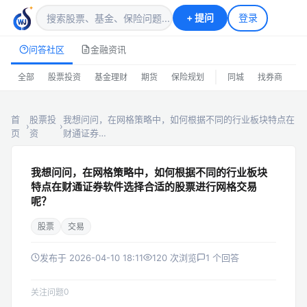
+
提问
登录
问答社区
金融资讯
|
全部
股票投资
基金理财
期货
保险规划
同城
找券商
排
首
股票投
我想问问，在网格策略中，如何根据不同的行业板块特点在
›
›
页
资
财通证券…
我想问问，在网格策略中，如何根据不同的行业板块
特点在财通证券软件选择合适的股票进行网格交易
呢？
股票
交易
发布于 2026-04-10 18:11
120 次浏览
1 个回答
0
关注问题