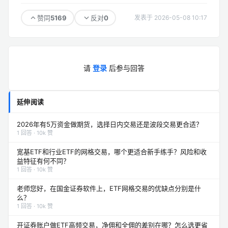
5169
0
赞同
反对
发表于 2026-05-08 10:17
请
登录
后参与回答
延伸阅读
2026年有5万资金做期货，选择日内交易还是波段交易更合适？
1 回答 · 10k 赞
宽基ETF和行业ETF的网格交易，哪个更适合新手练手？风险和收
益特征有何不同？
1 回答 · 10k 赞
老师您好，在国金证券软件上，ETF网格交易的优缺点分别是什
么？
1 回答 · 10k 赞
开证券账户做ETF高频交易，净佣和全佣的差别在哪？怎么选更省