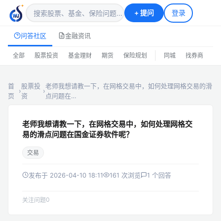
+
提问
登录
问答社区
金融资讯
|
全部
股票投资
基金理财
期货
保险规划
同城
找券商
排
首
股票投
老师我想请教一下，在网格交易中，如何处理网格交易的滑
›
›
页
资
点问题在…
老师我想请教一下，在网格交易中，如何处理网格交
易的滑点问题在国金证券软件呢？
交易
发布于 2026-04-10 18:11
161 次浏览
1 个回答
0
关注问题