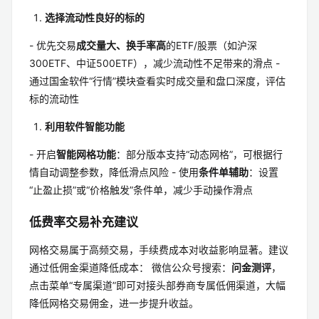
选择流动性良好的标的
- 优先交易
成交量大、换手率高
的ETF/股票（如沪深
300ETF、中证500ETF），减少流动性不足带来的滑点 -
通过国金软件“行情”模块查看实时成交量和盘口深度，评估
标的流动性
利用软件智能功能
- 开启
智能网格功能
：部分版本支持“动态网格”，可根据行
情自动调整参数，降低滑点风险 - 使用
条件单辅助
：设置
“止盈止损”或“价格触发”条件单，减少手动操作滑点
低费率交易补充建议
网格交易属于高频交易，手续费成本对收益影响显著。建议
通过低佣金渠道降低成本： 微信公众号搜索：
问金测评
，
点击菜单“专属渠道”即可对接头部券商专属低佣渠道，大幅
降低网格交易佣金，进一步提升收益。