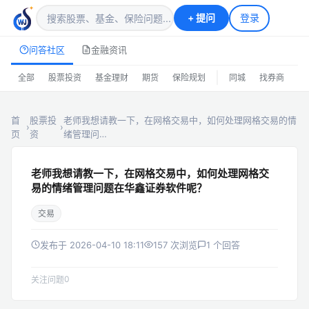
+
提问
登录
问答社区
金融资讯
|
全部
股票投资
基金理财
期货
保险规划
同城
找券商
排
首
股票投
老师我想请教一下，在网格交易中，如何处理网格交易的情
›
›
页
资
绪管理问…
老师我想请教一下，在网格交易中，如何处理网格交
易的情绪管理问题在华鑫证券软件呢？
交易
发布于 2026-04-10 18:11
157 次浏览
1 个回答
0
关注问题