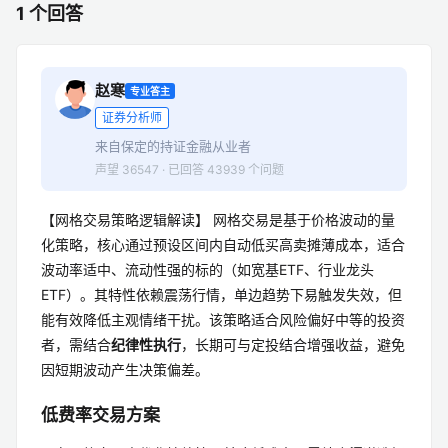
1 个回答
赵寒
专业答主
证券分析师
来自保定的持证金融从业者
声望 36547 · 已回答 43939 个问题
【网格交易策略逻辑解读】 网格交易是基于价格波动的量
化策略，核心通过预设区间内自动低买高卖摊薄成本，适合
波动率适中、流动性强的标的（如宽基ETF、行业龙头
ETF）。其特性依赖震荡行情，单边趋势下易触发失效，但
能有效降低主观情绪干扰。该策略适合风险偏好中等的投资
者，需结合
纪律性执行
，长期可与定投结合增强收益，避免
因短期波动产生决策偏差。
低费率交易方案