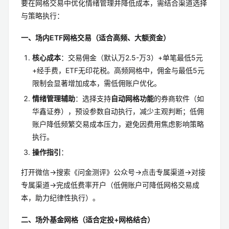
要在网格交易中优化情绪管理并降低成本，需结合渠道选择
与策略执行：
一、场内ETF网格交易（适合高频、大额资金）
核心成本
：交易佣金（默认万2.5-万3）+单笔最低5元
+经手费，ETF无印花税。高频网格中，佣金与最低5元
限制会显著增加成本，需低佣账户优化。
情绪管理辅助
：选择支持
自动网格功能
的券商软件（如
华鑫证券），预设参数自动执行，减少主观判断；低佣
账户降低频繁交易成本压力，避免因费用焦虑影响策略
执行。
操作指引
：
打开微信→搜索《问金测评》公众号→点击专属渠道→对接
专属渠道→完成低费率开户（低佣账户可降低网格交易成
本，助力纪律性执行）。
二、场外基金网格（适合定投+网格结合）