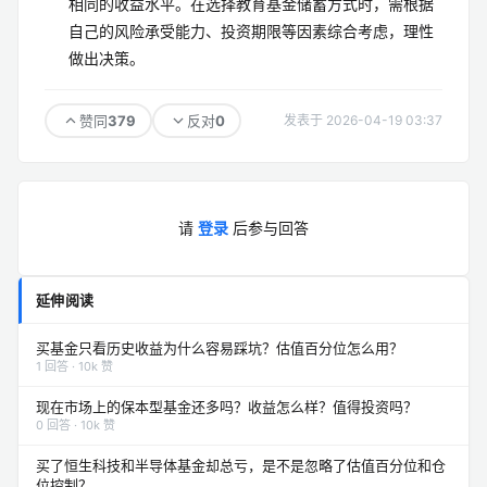
相同的收益水平。在选择教育基金储蓄方式时，需根据
自己的风险承受能力、投资期限等因素综合考虑，理性
做出决策。
379
0
赞同
反对
发表于 2026-04-19 03:37
请
登录
后参与回答
延伸阅读
买基金只看历史收益为什么容易踩坑？估值百分位怎么用？
1 回答 · 10k 赞
现在市场上的保本型基金还多吗？收益怎么样？值得投资吗？
0 回答 · 10k 赞
买了恒生科技和半导体基金却总亏，是不是忽略了估值百分位和仓
位控制？