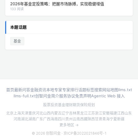
2026年基金定投策略：把握市场脉搏，实现稳健增值
133 阅读
本题话题
基金
首页
最新问答
金融资讯
本地专家
专家排行
话题标签
搜索
网站地图
llms.txt
llms-full.txt
创智问金简介
服务协议
免责声明
Agentic Web 接入
股票投资
基金理财
期货
保险规划
北京
上海
天津
重庆
河北
山西
内蒙古
辽宁
吉林
黑龙江
江苏
浙江
安徽
福建
江西
山东
河南
湖北
湖南
广东
广西
海南
四川
贵州
云南
西藏
陕西
甘肃
青海
宁夏
新疆
更多地区 →
© 2026 创智问金 ·
京ICP备2022021846号-1