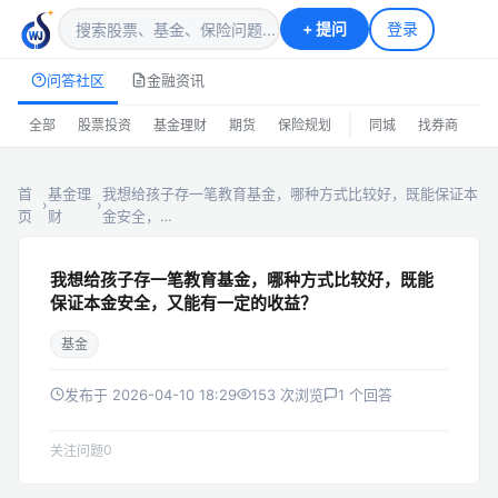
+
提问
登录
问答社区
金融资讯
|
全部
股票投资
基金理财
期货
保险规划
同城
找券商
排
首
基金理
我想给孩子存一笔教育基金，哪种方式比较好，既能保证本
›
›
页
财
金安全，…
我想给孩子存一笔教育基金，哪种方式比较好，既能
保证本金安全，又能有一定的收益？
基金
发布于 2026-04-10 18:29
153 次浏览
1 个回答
0
关注问题