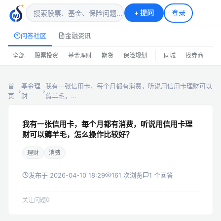
+
提问
登录
问答社区
金融资讯
|
全部
股票投资
基金理财
期货
保险规划
同城
找券商
排
首
基金理
我有一张信用卡，每个月都有消费，听说用信用卡理财可以
›
›
页
财
薅羊毛，…
我有一张信用卡，每个月都有消费，听说用信用卡理
财可以薅羊毛，怎么操作比较好？
理财
消费
发布于 2026-04-10 18:29
161 次浏览
1 个回答
0
关注问题