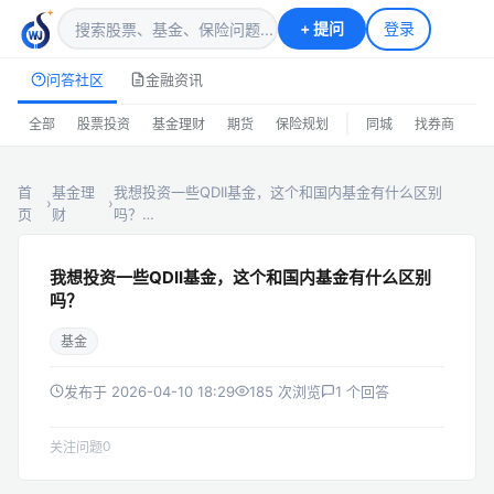
+
提问
登录
问答社区
金融资讯
|
全部
股票投资
基金理财
期货
保险规划
同城
找券商
排
首
基金理
我想投资一些QDII基金，这个和国内基金有什么区别
›
›
页
财
吗？…
我想投资一些QDII基金，这个和国内基金有什么区别
吗？
基金
发布于 2026-04-10 18:29
185 次浏览
1 个回答
0
关注问题