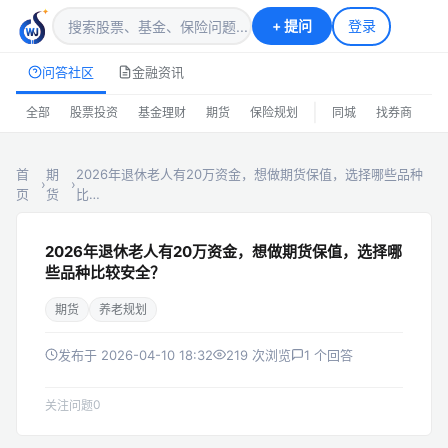
+
提问
登录
问答社区
金融资讯
|
全部
股票投资
基金理财
期货
保险规划
同城
找券商
排
首
期
2026年退休老人有20万资金，想做期货保值，选择哪些品种
›
›
页
货
比…
2026年退休老人有20万资金，想做期货保值，选择哪
些品种比较安全？
期货
养老规划
发布于 2026-04-10 18:32
219 次浏览
1 个回答
0
关注问题