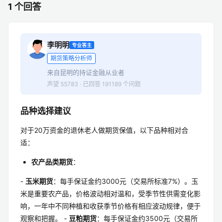
1 个回答
李明明
专业答主
期货策略分析师
来自昆明的持证金融从业者
声望 55783 · 已回答 191189 个问题
品种选择建议
对于20万资金的退休老人做期货保值，以下品种相对合
适：
农产品类期货
：
-
玉米期货
：每手保证金约3000元（交易所标准7%）。玉
米是重要农产品，价格波动相对温和，受季节性供需变化影
响，一年中不同种植和收获季节价格有相应波动规律，便于
观察和把握。 -
豆粕期货
：每手保证金约3500元（交易所