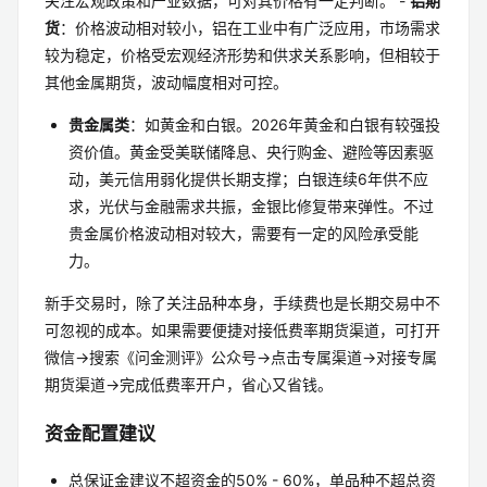
关注宏观政策和产业数据，可对其价格有一定判断。 -
铝期
货
：价格波动相对较小，铝在工业中有广泛应用，市场需求
较为稳定，价格受宏观经济形势和供求关系影响，但相较于
其他金属期货，波动幅度相对可控。
贵金属类
：如黄金和白银。2026年黄金和白银有较强投
资价值。黄金受美联储降息、央行购金、避险等因素驱
动，美元信用弱化提供长期支撑；白银连续6年供不应
求，光伏与金融需求共振，金银比修复带来弹性。不过
贵金属价格波动相对较大，需要有一定的风险承受能
力。
新手交易时，除了关注品种本身，手续费也是长期交易中不
可忽视的成本。如果需要便捷对接低费率期货渠道，可打开
微信→搜索《问金测评》公众号→点击专属渠道→对接专属
期货渠道→完成低费率开户，省心又省钱。
资金配置建议
总保证金建议不超资金的50% - 60%，单品种不超总资