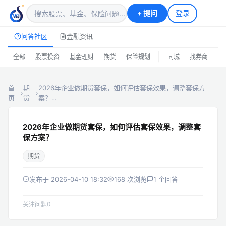
+
提问
登录
问答社区
金融资讯
|
全部
股票投资
基金理财
期货
保险规划
同城
找券商
排
首
期
2026年企业做期货套保，如何评估套保效果，调整套保方
›
›
页
货
案？…
2026年企业做期货套保，如何评估套保效果，调整套
保方案？
期货
发布于 2026-04-10 18:32
168 次浏览
1 个回答
0
关注问题