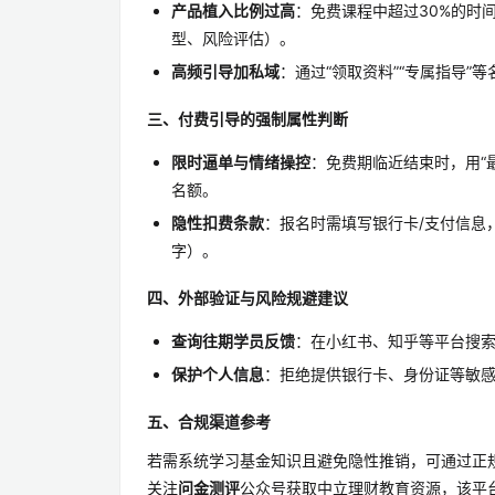
产品植入比例过高
：免费课程中超过30%的时
型、风险评估）。
高频引导加私域
：通过“领取资料”“专属指导
三、付费引导的强制属性判断
限时逼单与情绪操控
：免费期临近结束时，用“
名额。
隐性扣费条款
：报名时需填写银行卡/支付信息
字）。
四、外部验证与风险规避建议
查询往期学员反馈
：在小红书、知乎等平台搜索
保护个人信息
：拒绝提供银行卡、身份证等敏
五、合规渠道参考
若需系统学习基金知识且避免隐性推销，可通过正
关注
问金测评
公众号获取中立理财教育资源，该平