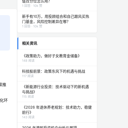
值百分位怎么用？
1 回答 · 10k 赞
新手有10万，用投顾组合和自己跟风买热
门基金，风险控制差异在哪？
1 回答 · 10k 赞
相关资讯
《政策助力，做好子女教育金储备》
148 阅读
科技股前景：政策东风下的机遇与挑战
117 阅读
续推
《新能源行业投资：技术驱动下的新机遇
与挑战》
115 阅读
转化环
《2026 年退休养老规划：技术助力，稳健
前行》
143 阅读
2026 年港股投资机会分析与展望