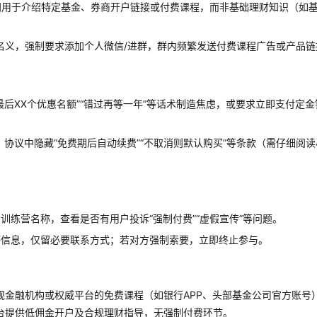
间用于介绍特定基金、券商开户链接或付费课程，而非基础理财知识（如
”等名义，强制要求添加个人微信/进群，群内频繁发送付费课程广告或产品链
最后XX个优惠名额”“错过再等一年”等话术制造焦虑，或要求立即支付定金
，协议中隐藏“免费期后自动续费”“不取消则默认购买”等条款（需仔细阅读
训练营名称，查看是否有用户投诉“强制付费”“虚假宣传”等问题。
感信息，仅留必要联系方式；若对方强制索要，立即终止参与。
规金融机构或权威平台的免费课程（如银行APP、头部基金公司官方账号
台提供低佣金开户及合规理财指导，无强制付费环节。