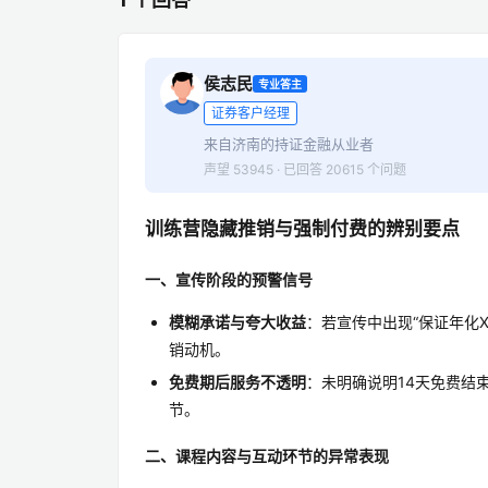
侯志民
专业答主
证券客户经理
来自济南的持证金融从业者
声望 53945 · 已回答 20615 个问题
训练营隐藏推销与强制付费的辨别要点
一、宣传阶段的预警信号
模糊承诺与夸大收益
：若宣传中出现“保证年化
销动机。
免费期后服务不透明
：未明确说明14天免费结
节。
二、课程内容与互动环节的异常表现