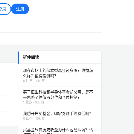
登录
注册
延伸阅读
现在市场上的保本型基金还多吗？收益怎
么样？值得投资吗？
0 回答 · 10k 赞
买了恒生科技和半导体基金却总亏，是不
是忽略了估值百分位和仓位控制？
1 回答 · 10k 赞
我想开户买基金，哪家券商手续费低啊？
0 回答 · 10k 赞
买基金只看历史收益为什么容易踩坑？估