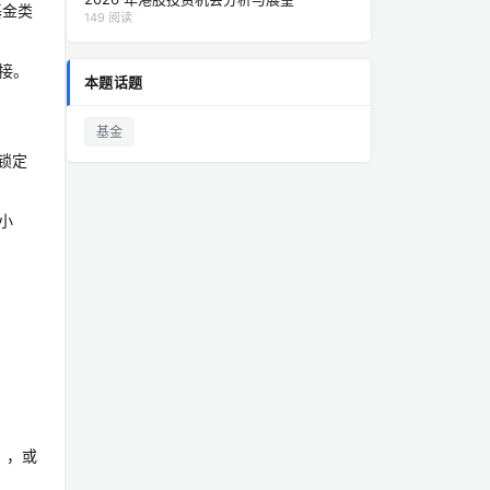
基金类
149 阅读
接。
本题话题
基金
锁定
小
），或