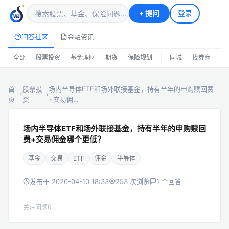
+
提问
登录
问答社区
金融资讯
|
全部
股票投资
基金理财
期货
保险规划
同城
找券商
排
首
股票投
场内半导体ETF和场外联接基金，持有半年的申购赎回费
›
›
页
资
+交易佣…
场内半导体ETF和场外联接基金，持有半年的申购赎回
费+交易佣金哪个更低？
基金
交易
ETF
佣金
半导体
发布于 2026-04-10 18:33
253 次浏览
1 个回答
0
关注问题