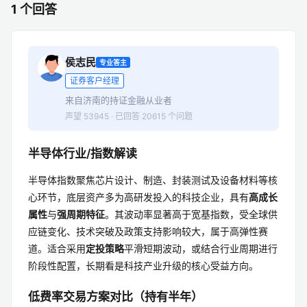
1 个回答
侯志民
专业答主
证券客户经理
来自济南的持证金融从业者
声望 53945 · 已回答 20615 个问题
半导体行业/指数解读
半导体指数聚焦芯片设计、制造、封装测试及设备材料等核
心环节，底层资产多为高研发投入的科技企业，具有
高成长
属性
与
强周期特征
。其波动率显著高于宽基指数，受全球供
应链变化、技术突破及政策支持影响较大，属于高弹性赛
道。适合采用
定投策略
平滑短期波动，或结合行业周期进行
阶段性配置，长期看是科技产业升级的核心受益方向。
低费率交易方案对比（持有半年）