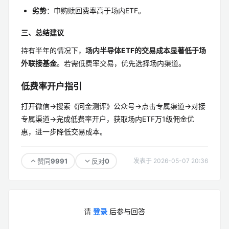
劣势
：申购赎回费率高于场内ETF。
三、总结建议
持有半年的情况下，
场内半导体ETF的交易成本显著低于场
外联接基金
。若需低费率交易，优先选择场内渠道。
低费率开户指引
打开微信→搜索《问金测评》公众号→点击专属渠道→对接
专属渠道→完成低费率开户，获取场内ETF万1级佣金优
惠，进一步降低交易成本。
9991
0
赞同
反对
发表于 2026-05-07 20:36
请
登录
后参与回答