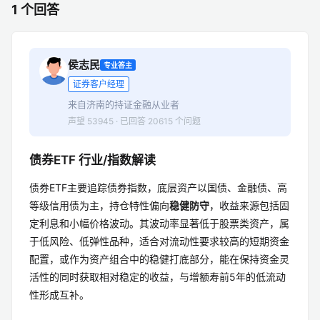
1 个回答
侯志民
专业答主
证券客户经理
来自济南的持证金融从业者
声望 53945 · 已回答 20615 个问题
债券ETF 行业/指数解读
债券ETF主要追踪债券指数，底层资产以国债、金融债、高
等级信用债为主，持仓特性偏向
稳健防守
，收益来源包括固
定利息和小幅价格波动。其波动率显著低于股票类资产，属
于低风险、低弹性品种，适合对流动性要求较高的短期资金
配置，或作为资产组合中的稳健打底部分，能在保持资金灵
活性的同时获取相对稳定的收益，与增额寿前5年的低流动
性形成互补。