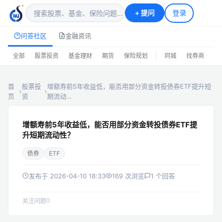
+
提问
登录
问答社区
金融资讯
|
全部
股票投资
基金理财
期货
保险规划
同城
找券商
排
首
股票投
增额寿前5年收益低，能否用部分资金转投债券ETF提升短
›
›
页
资
期流动…
增额寿前5年收益低，能否用部分资金转投债券ETF提
升短期流动性？
债券
ETF
发布于 2026-04-10 18:33
169 次浏览
1 个回答
0
关注问题