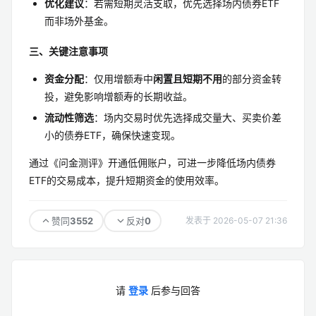
优化建议
：若需短期灵活支取，优先选择场内债券ETF
而非场外基金。
三、关键注意事项
资金分配
：仅用增额寿中
闲置且短期不用
的部分资金转
投，避免影响增额寿的长期收益。
流动性筛选
：场内交易时优先选择成交量大、买卖价差
小的债券ETF，确保快速变现。
通过《问金测评》开通低佣账户，可进一步降低场内债券
ETF的交易成本，提升短期资金的使用效率。
3552
0
赞同
反对
发表于 2026-05-07 21:36
请
登录
后参与回答