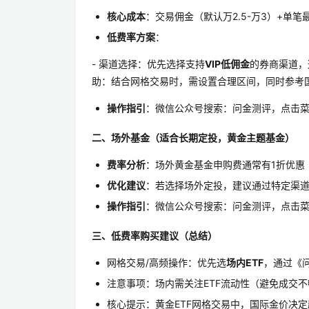
核心成本
：交易佣金（默认万2.5-万3）+单笔
低费率方案
：
- 渠道选择：优先选择支持
VIP低佣金
的券商渠道，
助：结合网格交易时，需设置合理区间，同时参考
操作指引
：微信公众号搜索：问金测评，点击菜单
二、场外基金（适合长期定投，黄金主题基金）
费率分析
：场外黄金基金申购费通常有1折优惠（
优化建议
：若选择场外定投，建议通过特定渠
操作指引
：微信公众号搜索：问金测评，点击菜单
三、低费率购买建议（总结）
网格交易/高频操作：优先选
场内ETF
，通过《
注意事项：场内需关注ETF流动性（避免成交
核心提示：黄金ETF网格交易中，国际金价决