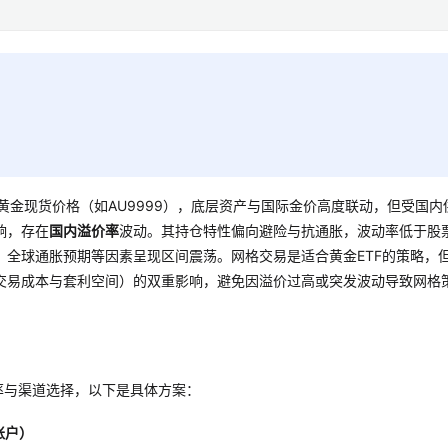
国内黄金现货价格（如AU9999），底层资产与国际金价高度联动，但受国内
响，存在
国内溢价率
波动。其持仓特性偏向避险与抗通胀，波动率低于股
、全球通胀预期等因素呈现区间震荡。网格交易是适合黄金ETF的策略，
交易成本与套利空间）的双重影响，避免因溢价过高或突发波动导致网格
率与渠道选择，以下是具体方案：
账户）