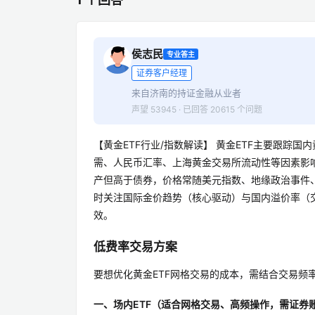
侯志民
专业答主
证券客户经理
来自济南的持证金融从业者
声望 53945 · 已回答 20615 个问题
【黄金ETF行业/指数解读】 黄金ETF主要跟踪
需、人民币汇率、上海黄金交易所流动性等因素影
产但高于债券，价格常随美元指数、地缘政治事件
时关注国际金价趋势（核心驱动）与国内溢价率（
效。
低费率交易方案
要想优化黄金ETF网格交易的成本，需结合交易频
一、场内ETF（适合网格交易、高频操作，需证券