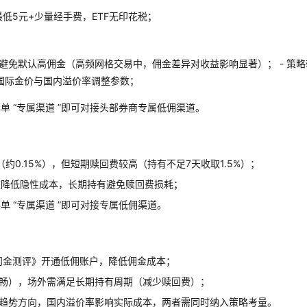
最低5元+少量经手费，ETF无印花税；
避免默认高佣金（高频网格交易中，佣金差异对收益影响显著）； - 策略
国际金价与国内溢价率调整参数；
 “专属渠道 ”即可对接头部券商专属低佣渠道。
约0.15%），但短期赎回费较高（持有不足7天收取1.5%）；
道降低隐性成本，长期持有避免赎回费损耗；
 “专属渠道 ”即可对接专属低佣渠道。
问金测评》开通低佣账户，降低佣金成本；
不畅），场外需满足长期持有周期（减少赎回费）；
定趋势方向，国内溢价率影响实际成本，两者需同时纳入策略考量。