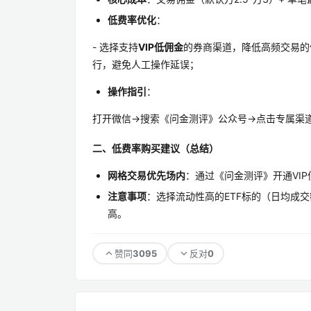
低费率优化
：
- 选择支持
VIP低佣金
的券商渠道，降低高频交易的佣
行，避免人工操作延误；
操作指引
：
打开微信→搜索《问金测评》公众号→点击专属渠
二、低费率购买建议（总结）
网格交易优先场内
：通过《问金测评》开通VI
注意事项
：选择流动性高的ETF标的（日均成
高。
3095
0
赞同
反对