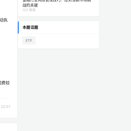
战的关键
122 阅读
动执
本题话题
ETF
回费较
22:37