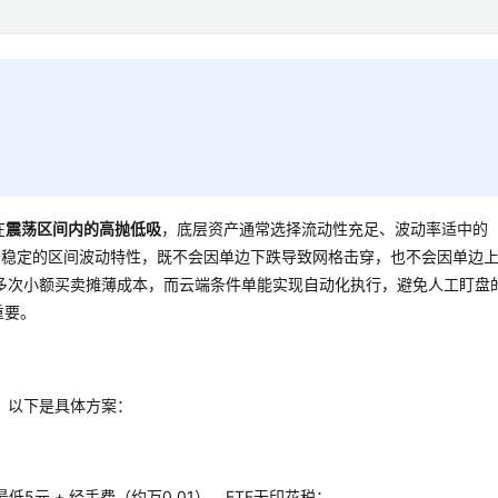
在
震荡区间内的高抛低吸
，底层资产通常选择流动性充足、波动率适中的
具备稳定的区间波动特性，既不会因单边下跌导致网格击穿，也不会因单边
多次小额买卖摊薄成本，而云端条件单能实现自动化执行，避免人工盯盘
重要。
，以下是具体方案：
最低5元 + 经手费（约万0.01），ETF无印花税；