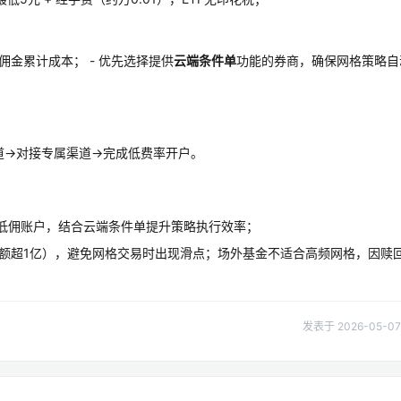
金累计成本； - 优先选择提供
云端条件单
功能的券商，确保网格策略自
道→对接专属渠道→完成低费率开户。
P低佣账户，结合云端条件单提升策略执行效率；
交额超1亿），避免网格交易时出现滑点；场外基金不适合高频网格，因赎
发表于 2026-05-07 