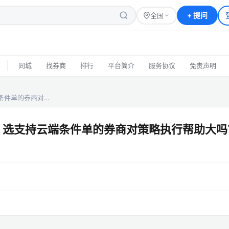
+
提问
全国
|
同城
找券商
排行
平台简介
服务协议
免责声明
端条件单的券商对…
网格，选支持云端条件单的券商对策略执行帮助大吗