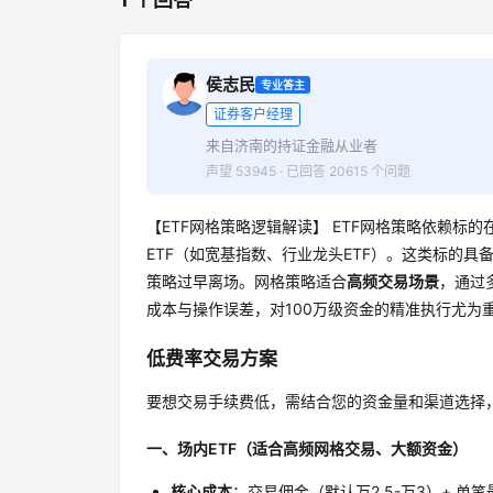
侯志民
专业答主
证券客户经理
来自济南的持证金融从业者
声望 53945 · 已回答 20615 个问题
【ETF网格策略逻辑解读】 ETF网格策略依赖标的
ETF（如宽基指数、行业龙头ETF）。这类标的
策略过早离场。网格策略适合
高频交易场景
，通过
成本与操作误差，对100万级资金的精准执行尤为
低费率交易方案
要想交易手续费低，需结合您的资金量和渠道选择
一、场内ETF（适合高频网格交易、大额资金）
核心成本
：交易佣金（默认万2.5-万3）+ 单笔