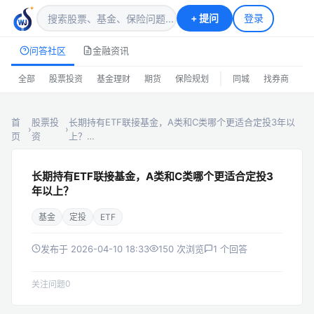
+
提问
登录
问答社区
金融资讯
|
全部
股票投资
基金理财
期货
保险规划
同城
找券商
排
首
股票投
长期持有ETF联接基金，A类和C类哪个更适合定投3年以
›
›
页
资
上？…
长期持有ETF联接基金，A类和C类哪个更适合定投3
年以上？
基金
定投
ETF
发布于 2026-04-10 18:33
150 次浏览
1 个回答
0
关注问题