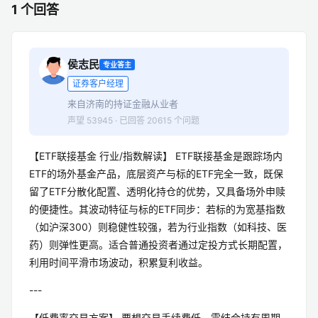
1 个回答
侯志民
专业答主
证券客户经理
来自济南的持证金融从业者
声望 53945 · 已回答 20615 个问题
【ETF联接基金 行业/指数解读】 ETF联接基金是跟踪场内
ETF的场外基金产品，底层资产与标的ETF完全一致，既保
留了ETF分散化配置、透明化持仓的优势，又具备场外申赎
的便捷性。其波动特征与标的ETF同步：若标的为宽基指数
（如沪深300）则稳健性较强，若为行业指数（如科技、医
药）则弹性更高。适合普通投资者通过定投方式长期配置，
利用时间平滑市场波动，积累复利收益。
---
【低费率交易方案】 要想交易手续费低，需结合持有周期