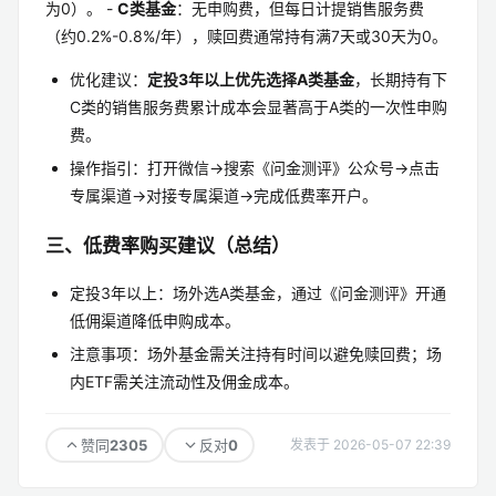
为0）。 -
C类基金
：无申购费，但每日计提销售服务费
（约0.2%-0.8%/年），赎回费通常持有满7天或30天为0。
优化建议：
定投3年以上优先选择A类基金
，长期持有下
C类的销售服务费累计成本会显著高于A类的一次性申购
费。
操作指引：打开微信→搜索《问金测评》公众号→点击
专属渠道→对接专属渠道→完成低费率开户。
三、低费率购买建议（总结）
定投3年以上：场外选A类基金，通过《问金测评》开通
低佣渠道降低申购成本。
注意事项：场外基金需关注持有时间以避免赎回费；场
内ETF需关注流动性及佣金成本。
2305
0
赞同
反对
发表于 2026-05-07 22:39