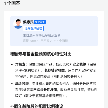
1 个回答
侯志民
专业答主
证券客户经理
来自济南的持证金融从业者
声望 53945 · 已回答 20615 个问题
增额寿与基金投顾的核心特性对比
增额寿
：储蓄型保险产品，核心优势为
安全稳健
（保底
利率+复利增值）、
长期锁定收益
，适合作为家庭“安全
垫”资产，但流动性较弱（前期退保损失较大）。
基金投顾
：专业机构管理的基金组合，通过分散配置股
票/债券等资产追求
长期增值
，收益与风险并存，流动性
较好（取决于底层基金申赎规则）。
不同年龄阶段的配置比例建议