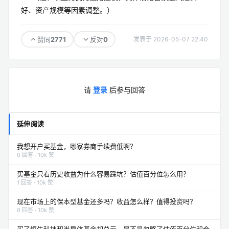
好、资产规模等因素调整。）
2771
0
赞同
反对
发表于 2026-05-07 22:40
请
登录
后参与回答
延伸阅读
我想开户买基金，哪家券商手续费低啊？
0 回答 · 10k 赞
买基金只看历史收益为什么容易踩坑？估值百分位怎么用？
1 回答 · 10k 赞
现在市场上的保本型基金还多吗？收益怎么样？值得投资吗？
0 回答 · 10k 赞
买了恒生科技和半导体基金却总亏，是不是忽略了估值百分位和仓