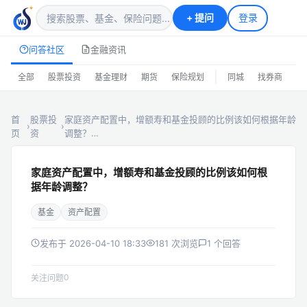
+
提问
登录
问答社区
金融资讯
|
全部
股票投资
基金理财
期货
保险规划
同城
找券商
排
首
股票投
家庭资产配置中，增额寿和基金投顾的比例该如何根据年龄
›
›
页
资
调整？…
家庭资产配置中，增额寿和基金投顾的比例该如何根
据年龄调整？
基金
资产配置
发布于 2026-04-10 18:33
181 次浏览
1 个回答
0
关注问题