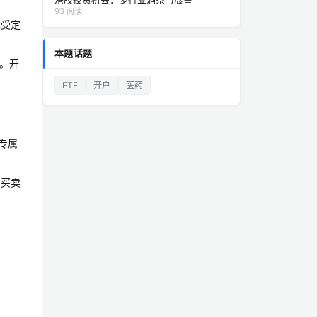
93 阅读
享受定
本题话题
易。开
ETF
开户
医药
专属
图买卖
。