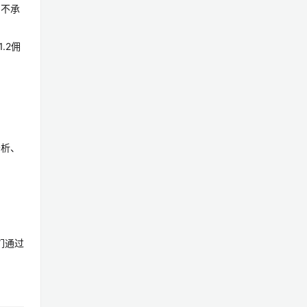
，不承
.2佣
分析、
们通过
。