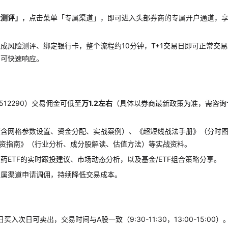
金测评」
，点击菜单「专属渠道」，即可进入头部券商的专属开户通道，
成风险测评、绑定银行卡，整个流程约10分钟，T+1交易日即可正常交
均可快速响应。
12290）交易佣金可低至
万1.2左右
（具体以券商最新政策为准，需咨询
（含网格参数设置、资金分配、实战案例）、《超短线战法手册》（分时
投资指南》（行业分析、成分股解读、估值方法）等实战资料。
ETF的实时跟投建议、市场动态分析，以及基金/ETF组合策略分享。
专属渠道申请调佣，持续降低交易成本。
入次日可卖出，交易时间与A股一致（9:30-11:30，13:00-15:00）