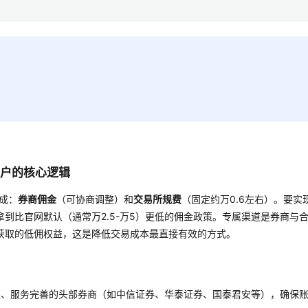
开户的核心逻辑
构成：
券商佣金
（可协商调整）和
交易所规费
（固定约万0.6左右）。要实
拿到比官网默认（通常万2.5-万5）更低的佣金政策。专属渠道是券商与
获取的低佣权益，这是降低交易成本最直接有效的方式。
定、服务完善的头部券商（如中信证券、华泰证券、国泰君安等），确保