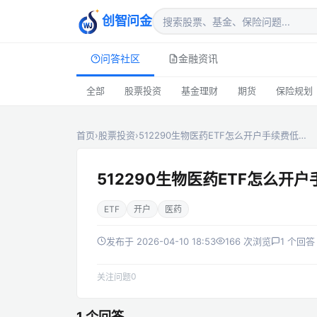
创智问金
问答社区
金融资讯
全部
股票投资
基金理财
期货
保险规划
首页
›
股票投资
›
512290生物医药ETF怎么开户手续费低…
512290生物医药ETF怎么开
ETF
开户
医药
发布于 2026-04-10 18:53
166 次浏览
1 个回答
0
关注问题
1 个回答