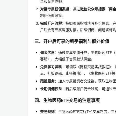
全和交易体验。
对接专属低佣渠道
：通过
微信公众号搜索「问
制化低佣政策。
完成开户流程
：按照页面指引填写身份信息、完
户后会有专属客服对接，后续调佣、问题咨询
三、开户后可享的新手福利与额外价值
佣金优惠
：通过专属渠道开户，生物医药ETF（5
客服），大幅低于官网默认佣金。
免费学习资料
：可领取《网格交易实战教程》
点、打板逻辑、止损策略）、《生物医药ETF
跟投服务
：加入专属投资者交流群，获取生物医药
长期调佣权益
：若后续账户佣金过高，可通过
四、生物医药ETF交易的注意事项
交易规则
：生物医药ETF实行T+1交易制度，当日买