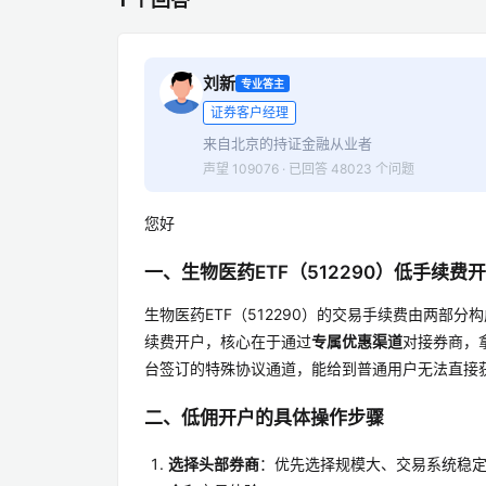
刘新
专业答主
证券客户经理
来自北京的持证金融从业者
声望 109076 · 已回答 48023 个问题
您好
一、生物医药ETF（512290）低手续费
生物医药ETF（512290）的交易手续费由两部分
续费开户，核心在于通过
专属优惠渠道
对接券商，
台签订的特殊协议通道，能给到普通用户无法直接
二、低佣开户的具体操作步骤
选择头部券商
：优先选择规模大、交易系统稳