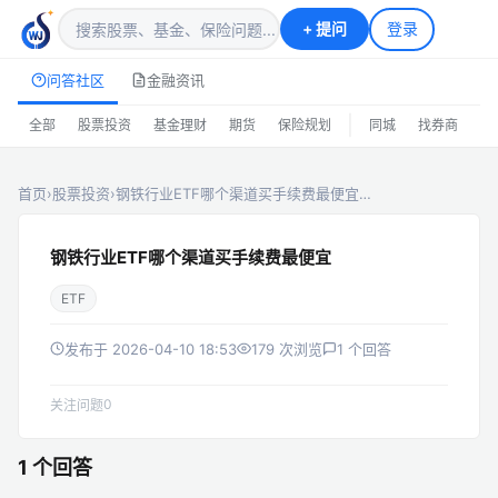
+
提问
登录
问答社区
金融资讯
|
全部
股票投资
基金理财
期货
保险规划
同城
找券商
排
首页
›
股票投资
›
钢铁行业ETF哪个渠道买手续费最便宜…
钢铁行业ETF哪个渠道买手续费最便宜
ETF
发布于 2026-04-10 18:53
179 次浏览
1 个回答
0
关注问题
1 个回答