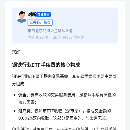
刘新
专业答主
证券客户经理
来自北京的持证金融从业者
声望 109076 · 已回答 48023 个问题
您好！
钢铁行业ETF手续费的核心构成
钢铁行业ETF属于
场内交易基金
，其交易手续费主要由两部
分组成：
佣金
：券商收取的交易服务费用，是影响手续费高低的
核心因素；
过户费
：仅沪市ETF收取（深市无），按成交金额的
0.002%双向收取，这部分是固定的，与渠道无关。
印花税仅针对股票交易，ETF交易无印花税，因此降低手续