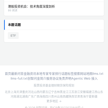
港股投资机会：技术角度深度剖析
86 阅读
本题话题
ETF
首页
最新问答
金融资讯
本地专家
专家排行
话题标签
搜索
网站地图
llms.txt
llms-full.txt
创智问金简介
服务协议
免责声明
Agentic Web 接入
股票投资
基金理财
期货
保险规划
北京
上海
天津
重庆
河北
山西
内蒙古
辽宁
吉林
黑龙江
江苏
浙江
安徽
福建
江西
山东
河南
湖北
湖南
广东
广西
海南
四川
贵州
云南
西藏
陕西
甘肃
青海
宁夏
新疆
更多地区 →
© 2026 创智问金 ·
京ICP备2022021846号-1