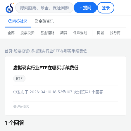
+
提问
登录
问答社区
金融资讯
|
全部
股票投资
基金理财
期货
保险规划
同城
找券商
排
首页
›
股票投资
›
虚拟现实行业ETF在哪买手续费低…
虚拟现实行业ETF在哪买手续费低
ETF
发布于 2026-04-10 18:53
107 次浏览
1 个回答
0
关注问题
1 个回答