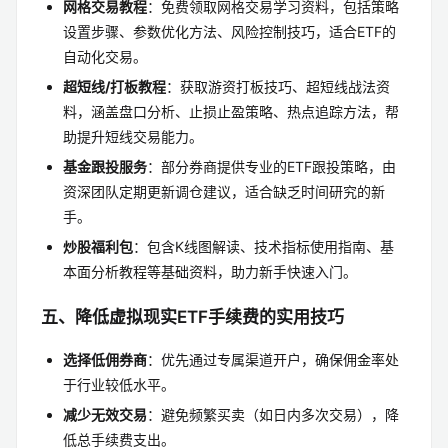
网格交易教程
：免费领取网格交易学习资料，包括策略
设置步骤、参数优化方法、风险控制技巧，适合ETF的
自动化交易。
超短线/打板教程
：获取游资打板技巧、超短线战法资
料，涵盖盘口分析、止损止盈策略、热点追踪方法，帮
助提升短线交易能力。
基金跟投服务
：部分券商提供专业的ETF跟投策略，由
资深团队定期更新调仓建议，适合缺乏时间研究的新
手。
炒股福利包
：包含K线图解读、技术指标使用指南、基
本面分析教程等基础资料，助力新手快速入门。
五、降低虚拟现实ETF手续费的实用技巧
选择低佣券商
：优先通过专属渠道开户，确保佣金率处
于行业较低水平。
减少无效交易
：避免频繁买卖（如日内多次交易），降
低总手续费支出。