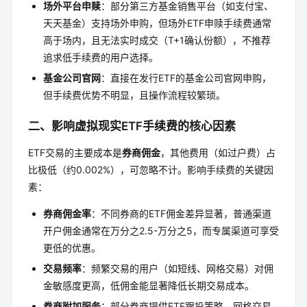
场外平台申赎
：部分第三方基金销售平台（如支付宝、
天天基金）支持场外申购，但场外ETF申赎手续费通常
高于场内，且无法实时成交（T+1确认份额），不推荐
追求低手续费的用户选择。
基金公司官网
：直接在发行ETF的基金公司官网申购，
但手续费优势不明显，且操作流程较繁琐。
二、影响虚拟现实ETF手续费的核心因素
ETF交易的主要成本是
券商佣金
，其他费用（如过户费）占
比极低（约0.002%），可忽略不计。影响手续费的关键因
素：
券商佣金率
：不同券商的ETF佣金差异显著，普通渠道
开户佣金通常在万分之2.5-万分之5，而专属渠道可享受
更低的优惠。
交易频率
：频繁交易的用户（如短线、网格交易）对佣
金敏感度更高，低佣金能显著降低长期交易成本。
券商附加服务
：部分券商提供ETF跟投策略、网格交易