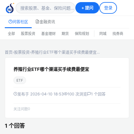
+
提问
登录
问答社区
金融资讯
|
全部
股票投资
基金理财
期货
保险规划
同城
找券商
排
首页
›
股票投资
›
养殖行业ETF哪个渠道买手续费最便宜…
养殖行业ETF哪个渠道买手续费最便宜
ETF
发布于 2026-04-10 18:53
100 次浏览
1 个回答
0
关注问题
1 个回答