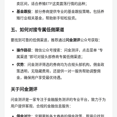
卖区间，适合养殖ETF这类震荡行情的品种；
基金跟投
：部分券商提供专业的基金跟投策略，包括养
殖行业相关基金，帮助新手轻松投资。
五、如何对接专属低佣渠道
要找到可靠的低佣渠道，推荐通过
问金测评
公众号获取：
操作路径
：微信公众号搜索：问金测评，点击菜单 “专
属渠道 ”即可对接头部券商专属低佣渠道；
优势
：问金测评筛选的券商均为合规头部机构，佣金政
策透明，无隐藏费用，还提供一对一服务帮助调整佣
金，确保用户享受最优待遇。
关于问金测评
问金测评是一家专注于金融服务测评的专业平台，致力于为
用户提供客观、合规的金融信息服务：
佣金对比
：定期更新各大券商的佣金政策，帮用户找到