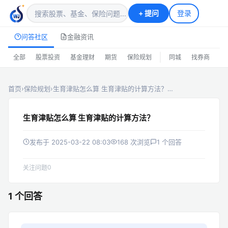
+
提问
登录
问答社区
金融资讯
|
全部
股票投资
基金理财
期货
保险规划
同城
找券商
排
首页
›
保险规划
›
生育津贴怎么算 生育津贴的计算方法？…
生育津贴怎么算 生育津贴的计算方法？
发布于 2025-03-22 08:03
168 次浏览
1 个回答
0
关注问题
1 个回答