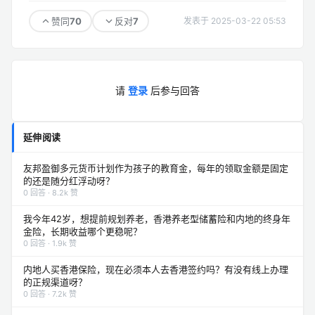
70
7
赞同
反对
发表于 2025-03-22 05:53
请
登录
后参与回答
延伸阅读
友邦盈御多元货币计划作为孩子的教育金，每年的领取金额是固定
的还是随分红浮动呀？
0 回答 · 8.2k 赞
我今年42岁，想提前规划养老，香港养老型储蓄险和内地的终身年
金险，长期收益哪个更稳呢？
0 回答 · 1.9k 赞
内地人买香港保险，现在必须本人去香港签约吗？有没有线上办理
的正规渠道呀？
0 回答 · 7.2k 赞