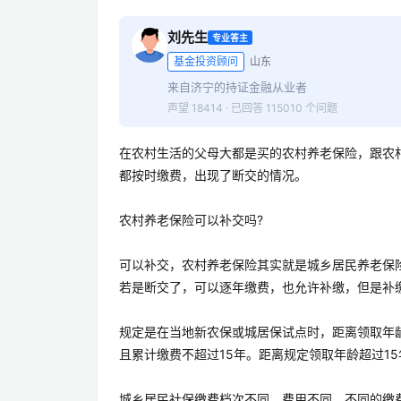
刘先生
专业答主
基金投资顾问
山东
来自济宁的持证金融从业者
声望 18414 · 已回答 115010 个问题
在农村生活的父母大都是买的农村养老保险，跟农
都按时缴费，出现了断交的情况。
农村养老保险可以补交吗?
可以补交，农村养老保险其实就是城乡居民养老保
若是断交了，可以逐年缴费，也允许补缴，但是补
规定是在当地新农保或城居保试点时，距离领取年龄
且累计缴费不超过15年。距离规定领取年龄超过1
城乡居民社保缴费档次不同，费用不同，不同的缴