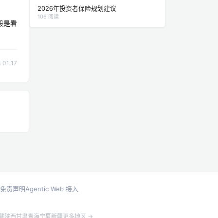
2026年投资者保险规划建议
106 阅读
般是看
01:17
免责声明
Agentic Web 接入
藏
陕西
甘肃
青海
宁夏
新疆
更多地区 →