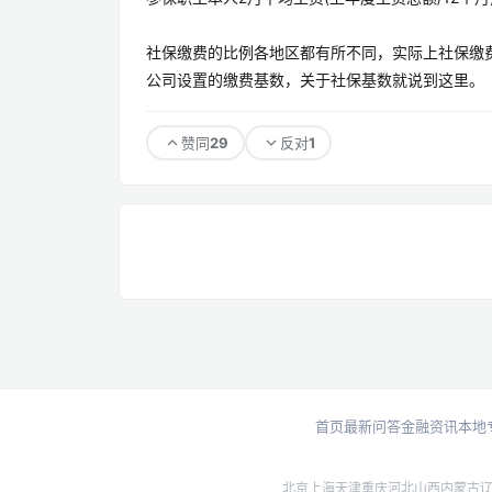
社保缴费的比例各地区都有所不同，实际上社保缴
公司设置的缴费基数，关于社保基数就说到这里。
29
1
赞同
反对
首页
最新问答
金融资讯
本地
北京
上海
天津
重庆
河北
山西
内蒙古