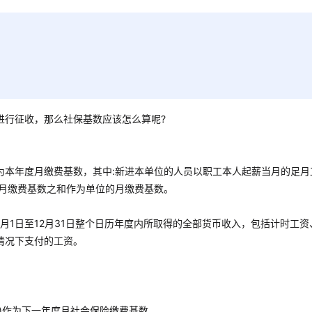
进行征收，那么社保基数应该怎么算呢?
为本年度月缴费基数，其中:新进本单位的人员以职工本人起薪当月的足月
工月缴费基数之和作为单位的月缴费基数。
月1日至12月31日整个日历年度内所取得的全部货币收入，包括计时工资
情况下支付的工资。
月)作为下一年度月社会保险缴费基数。