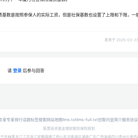
费基数是按照参保人的实际工资，但是社保基数也设置了上限和下限，一
发表于 2025-03-23 
请
登录
后参与回答
专家
专家排行
话题标签
搜索
网站地图
llms.txt
llms-full.txt
创智问金简介
服务协议
股票投资
基金理财
期货
保险规划
辽宁
吉林
黑龙江
江苏
浙江
安徽
福建
江西
山东
河南
湖北
湖南
广东
广西
海南
四川
贵州
云南
西