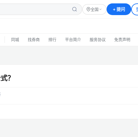
+
提问
全国
|
同城
找券商
排行
平台简介
服务协议
免责声明
公式？
答