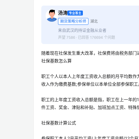
汤涛
专业答主
期货策略分析师
湖北
来自武汉的持证金融从业者
声望 7586 · 已回答 176694 个问题
随着现在社保发生重大改革，社保费将由税务部门
社保基数怎么算
职工个人以本人上年度工资收入总额的月平均数作
收入作为缴费基数;参保单位以本单位全部参保职
职工的上年度工资收入总额是指，职工在上一年的1
件工资、奖金、津贴和补贴、加班加点工资、特殊
社保基数计算公式
参保职工本人2月平均工资(上年度工资总额/12个