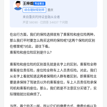
王梓煜
专业答主
综合理财规划师
重庆
来自重庆的持证金融从业者
声望 56090 · 已回答 34637 个问题
在出行方面，我们的保险选择就有了乘客险和座位险两种，
那么我们平时要怎么购买这样的保险呢?这两个保险的区别
在哪里呢?对此，请往下看。
乘客险和座位险区别是什么?
乘客险和座位险的区别首先就是名字上的区别，乘客险全称
乘客座位责任险，座位险全称车上人员责任险。对此，我们
从名字上看就知道这两者保障的人群有着区别，即乘客险主
要是承保除了驾驶员以外的乘客座位，车上人员责任险承保
司机和乘客的座位。那么，我们若是不注意区分买错了，实
际理赔就比较麻烦了。
当然，两个险不一样，所以它们的缴费方式、缴费价格以及