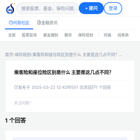
+
提问
登录
问答社区
金融资讯
|
全部
股票投资
基金理财
期货
保险规划
同城
找券商
排
首页
›
保险规划
›
乘客险和座位险区别是什么 主要是这几点不同？…
乘客险和座位险区别是什么 主要是这几点不同？
发布于 2025-03-22 12:42
551 次浏览
1 个回答
1
关注问题
1 个回答