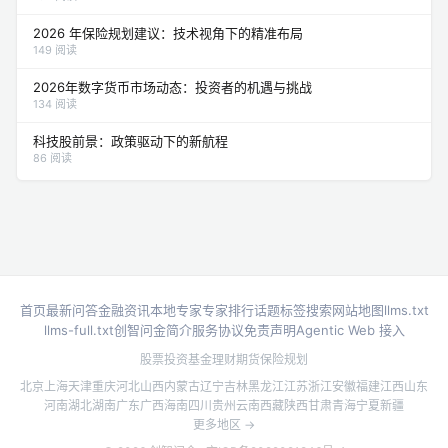
2026 年保险规划建议：技术视角下的精准布局
149 阅读
2026年数字货币市场动态：投资者的机遇与挑战
134 阅读
科技股前景：政策驱动下的新航程
86 阅读
首页
最新问答
金融资讯
本地专家
专家排行
话题标签
搜索
网站地图
llms.txt
llms-full.txt
创智问金简介
服务协议
免责声明
Agentic Web 接入
股票投资
基金理财
期货
保险规划
北京
上海
天津
重庆
河北
山西
内蒙古
辽宁
吉林
黑龙江
江苏
浙江
安徽
福建
江西
山东
河南
湖北
湖南
广东
广西
海南
四川
贵州
云南
西藏
陕西
甘肃
青海
宁夏
新疆
更多地区 →