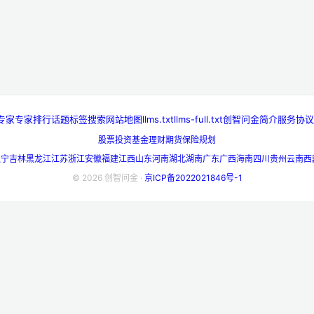
专家
专家排行
话题标签
搜索
网站地图
llms.txt
llms-full.txt
创智问金简介
服务协议
股票投资
基金理财
期货
保险规划
辽宁
吉林
黑龙江
江苏
浙江
安徽
福建
江西
山东
河南
湖北
湖南
广东
广西
海南
四川
贵州
云南
西
© 2026 创智问金 ·
京ICP备2022021846号-1