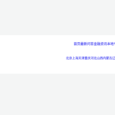
首页
最新问答
金融资讯
本地
北京
上海
天津
重庆
河北
山西
内蒙古