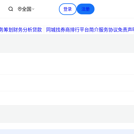
+
提问
全国
|
保险规划
税务筹划
财务分析
贷款
同城
找券商