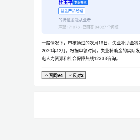
杜玉平
专业答主
基金产品经理
的持证金融从业者
声望 171076 · 已回答 84027 个问题
一般情况下，审核通过的次月16日，失业补助金将
2020年12月，根据申领时间，失业补助金的实际
电人力资源和社会保障热线12333咨询。
94
2
赞同
反对