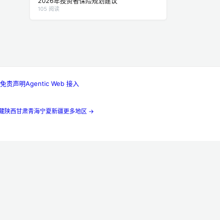
2026年投资者保险规划建议
105 阅读
免责声明
Agentic Web 接入
藏
陕西
甘肃
青海
宁夏
新疆
更多地区 →