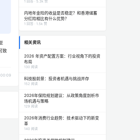
香港保险的风险如何？和内地年金险相比
哪个更值得信赖？
1 回答 · 5.3k 赞
内地年金险的收益是否稳定？和香港储蓄
分红险相比有什么优势？
1 回答 · 1.5k 赞
相关资讯
至
可致
2026 年资产配置方案：行业视角下的投资
布局
130 阅读
00:09
科技股前景：投资者机遇与挑战并存
152 阅读
2026年保险规划建议：从政策角度剖析市
场机遇与策略
129 阅读
2026年消费行业趋势：技术驱动下的新变
革
140 阅读