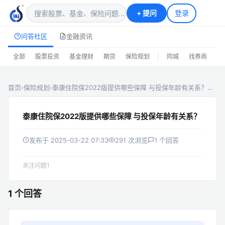
+
提问
登录
问答社区
金融资讯
|
全部
股票投资
基金理财
期货
保险规划
同城
找券商
排
首页
›
保险规划
›
泰康住院保2022版提供哪些保障 与投保年龄有关系？…
泰康住院保2022版提供哪些保障 与投保年龄有关系？
发布于 2025-03-22 07:33
291 次浏览
1 个回答
1
关注问题
1 个回答