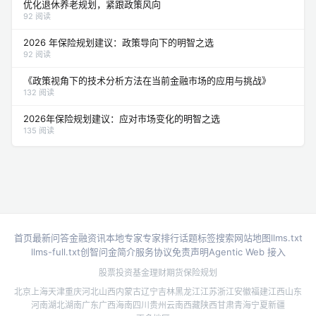
优化退休养老规划，紧跟政策风向
92 阅读
2026 年保险规划建议：政策导向下的明智之选
92 阅读
《政策视角下的技术分析方法在当前金融市场的应用与挑战》
132 阅读
2026年保险规划建议：应对市场变化的明智之选
135 阅读
首页
最新问答
金融资讯
本地专家
专家排行
话题标签
搜索
网站地图
llms.txt
llms-full.txt
创智问金简介
服务协议
免责声明
Agentic Web 接入
股票投资
基金理财
期货
保险规划
北京
上海
天津
重庆
河北
山西
内蒙古
辽宁
吉林
黑龙江
江苏
浙江
安徽
福建
江西
山东
河南
湖北
湖南
广东
广西
海南
四川
贵州
云南
西藏
陕西
甘肃
青海
宁夏
新疆