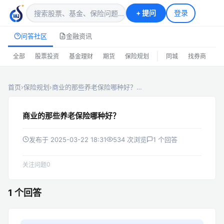
+
提问
登录
问答社区
金融资讯
|
全部
股票投资
基金理财
期货
保险规划
同城
找券商
排
首页
›
保险规划
›
商业的那些养老保险哪种好？…
商业的那些养老保险哪种好？
发布于 2025-03-22 18:31
534 次浏览
1 个回答
0
关注问题
1 个回答