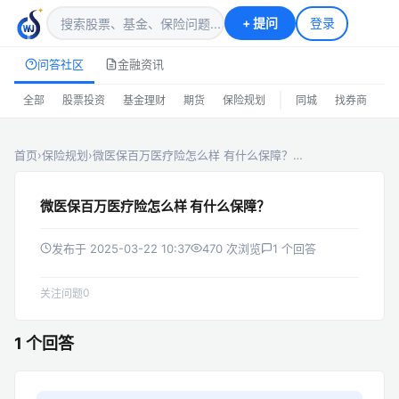
+
提问
登录
问答社区
金融资讯
|
全部
股票投资
基金理财
期货
保险规划
同城
找券商
排
首页
›
保险规划
›
微医保百万医疗险怎么样 有什么保障？…
微医保百万医疗险怎么样 有什么保障？
发布于 2025-03-22 10:37
470 次浏览
1 个回答
0
关注问题
1 个回答